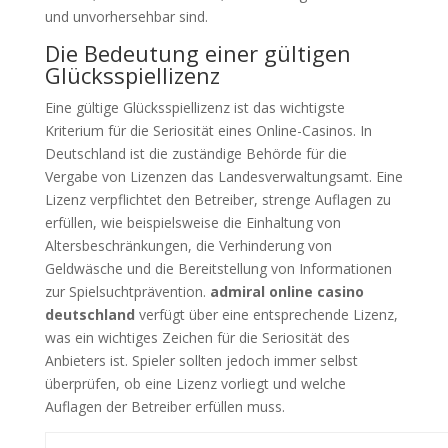
und unvorhersehbar sind.
Die Bedeutung einer gültigen
Glücksspiellizenz
Eine gültige Glücksspiellizenz ist das wichtigste
Kriterium für die Seriosität eines Online-Casinos. In
Deutschland ist die zuständige Behörde für die
Vergabe von Lizenzen das Landesverwaltungsamt. Eine
Lizenz verpflichtet den Betreiber, strenge Auflagen zu
erfüllen, wie beispielsweise die Einhaltung von
Altersbeschränkungen, die Verhinderung von
Geldwäsche und die Bereitstellung von Informationen
zur Spielsuchtprävention.
admiral online casino
deutschland
verfügt über eine entsprechende Lizenz,
was ein wichtiges Zeichen für die Seriosität des
Anbieters ist. Spieler sollten jedoch immer selbst
überprüfen, ob eine Lizenz vorliegt und welche
Auflagen der Betreiber erfüllen muss.