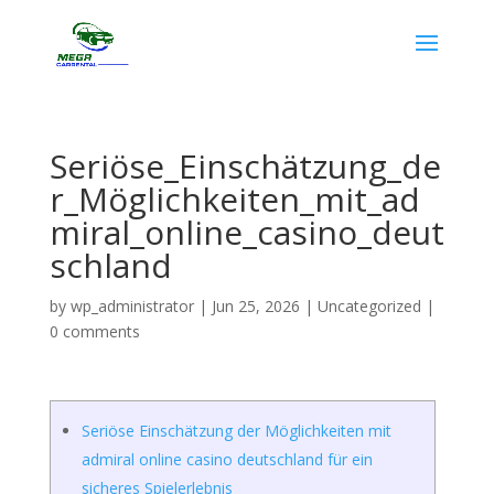
Seriöse_Einschätzung_de
r_Möglichkeiten_mit_ad
miral_online_casino_deut
schland
by
wp_administrator
|
Jun 25, 2026
|
Uncategorized
|
0 comments
Seriöse Einschätzung der Möglichkeiten mit
admiral online casino deutschland für ein
sicheres Spielerlebnis