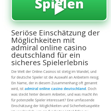
Spielen
▶️
Seriöse Einschätzung der
Möglichkeiten mit
admiral online casino
deutschland für ein
sicheres Spielerlebnis
Die Welt der Online-Casinos ist stetig im Wandel, und
für deutsche Spieler ist die Auswahl an Anbietern riesig.
Ein Name, der in diesem Zusammenhang oft genannt
wird, ist
admiral online casino deutschland
. Doch
was steckt hinter diesem Anbieter, und was macht ihn
für potenzielle Spieler interessant? Eine umfassende
Einschätzung der Möglichkeiten und Sicherheitsaspekte