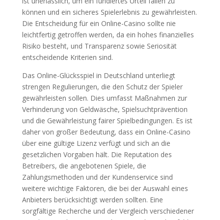
ist unerlässlich, um ein fundiertes Urteil fällen zu
können und ein sicheres Spielerlebnis zu gewährleisten.
Die Entscheidung für ein Online-Casino sollte nie
leichtfertig getroffen werden, da ein hohes finanzielles
Risiko besteht, und Transparenz sowie Seriosität
entscheidende Kriterien sind.
Das Online-Glücksspiel in Deutschland unterliegt
strengen Regulierungen, die den Schutz der Spieler
gewährleisten sollen. Dies umfasst Maßnahmen zur
Verhinderung von Geldwäsche, Spielsuchtprävention
und die Gewährleistung fairer Spielbedingungen. Es ist
daher von großer Bedeutung, dass ein Online-Casino
über eine gültige Lizenz verfügt und sich an die
gesetzlichen Vorgaben hält. Die Reputation des
Betreibers, die angebotenen Spiele, die
Zahlungsmethoden und der Kundenservice sind
weitere wichtige Faktoren, die bei der Auswahl eines
Anbieters berücksichtigt werden sollten. Eine
sorgfältige Recherche und der Vergleich verschiedener