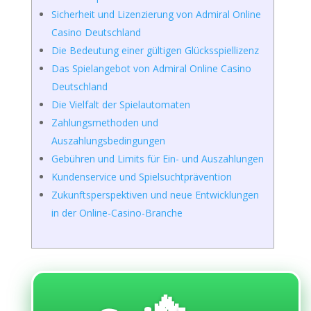
Sicherheit und Lizenzierung von Admiral Online
Casino Deutschland
Die Bedeutung einer gültigen Glücksspiellizenz
Das Spielangebot von Admiral Online Casino
Deutschland
Die Vielfalt der Spielautomaten
Zahlungsmethoden und
Auszahlungsbedingungen
Gebühren und Limits für Ein- und Auszahlungen
Kundenservice und Spielsuchtprävention
Zukunftsperspektiven und neue Entwicklungen
in der Online-Casino-Branche
🔥