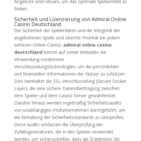
Angebote sind ratsam, um das optimale Spielumfeld zu
finden.
Sicherheit und Lizenzierung von Admiral Online
Casino Deutschland
Die Sicherheit der Spielerdaten und die Integrität der
angebotenen Spiele sind oberste Priorität bei jedem
seriösen Online-Casino.
admiral online casino
deutschland
betont auf seiner Webseite die
Verwendung modernster
Verschlüsselungstechnologien, um die persönlichen
und finanziellen Informationen der Nutzer zu schützen.
Dies beinhaltet die SSL-Verschlüsselung (Secure Socket
Layer), die eine sichere Datenübertragung zwischen
dem Spieler und dem Casino-Server gewährleistet.
Darüber hinaus werden regelmäßig Sicherheitsaudits
von unabhängigen Prüfunternehmen durchgeführt, um
die Einhaltung der Sicherheitsstandards zu überprüfen.
Diese Audits umfassen die Überprüfung der
Zufallsgeneratoren, die in den Spielen verwendet
werden, um sicherzustellen, dass die Ergebnisse fair