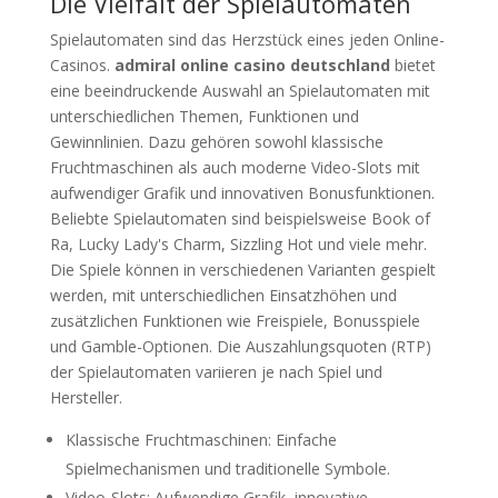
Die Vielfalt der Spielautomaten
Spielautomaten sind das Herzstück eines jeden Online-
Casinos.
admiral online casino deutschland
bietet
eine beeindruckende Auswahl an Spielautomaten mit
unterschiedlichen Themen, Funktionen und
Gewinnlinien. Dazu gehören sowohl klassische
Fruchtmaschinen als auch moderne Video-Slots mit
aufwendiger Grafik und innovativen Bonusfunktionen.
Beliebte Spielautomaten sind beispielsweise Book of
Ra, Lucky Lady's Charm, Sizzling Hot und viele mehr.
Die Spiele können in verschiedenen Varianten gespielt
werden, mit unterschiedlichen Einsatzhöhen und
zusätzlichen Funktionen wie Freispiele, Bonusspiele
und Gamble-Optionen. Die Auszahlungsquoten (RTP)
der Spielautomaten variieren je nach Spiel und
Hersteller.
Klassische Fruchtmaschinen: Einfache
Spielmechanismen und traditionelle Symbole.
Video-Slots: Aufwendige Grafik, innovative