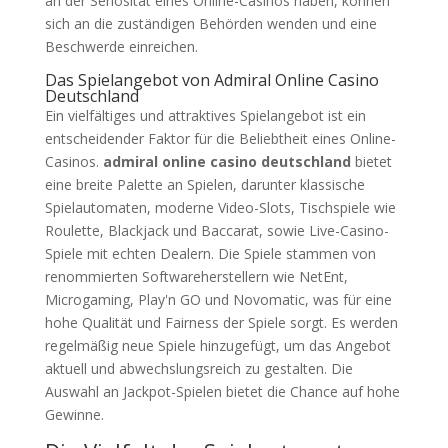
an der Seriosität eines Online-Casinos haben, können
sich an die zuständigen Behörden wenden und eine
Beschwerde einreichen.
Das Spielangebot von Admiral Online Casino
Deutschland
Ein vielfältiges und attraktives Spielangebot ist ein
entscheidender Faktor für die Beliebtheit eines Online-
Casinos.
admiral online casino deutschland
bietet
eine breite Palette an Spielen, darunter klassische
Spielautomaten, moderne Video-Slots, Tischspiele wie
Roulette, Blackjack und Baccarat, sowie Live-Casino-
Spiele mit echten Dealern. Die Spiele stammen von
renommierten Softwareherstellern wie NetEnt,
Microgaming, Play'n GO und Novomatic, was für eine
hohe Qualität und Fairness der Spiele sorgt. Es werden
regelmäßig neue Spiele hinzugefügt, um das Angebot
aktuell und abwechslungsreich zu gestalten. Die
Auswahl an Jackpot-Spielen bietet die Chance auf hohe
Gewinne.