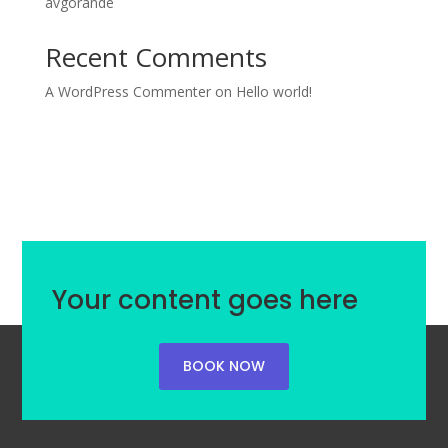
avgörande
Recent Comments
A WordPress Commenter
on
Hello world!
Your content goes here
BOOK NOW