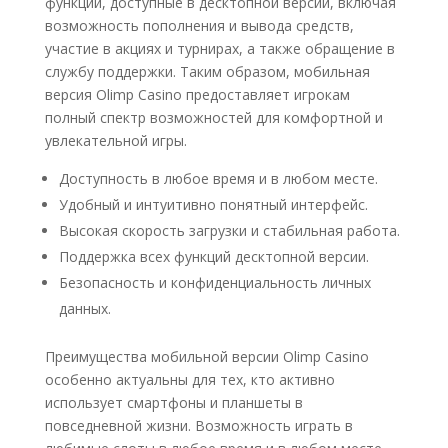
функции, доступные в десктопной версии, включая
возможность пополнения и вывода средств,
участие в акциях и турнирах, а также обращение в
службу поддержки. Таким образом, мобильная
версия Olimp Casino предоставляет игрокам
полный спектр возможностей для комфортной и
увлекательной игры.
Доступность в любое время и в любом месте.
Удобный и интуитивно понятный интерфейс.
Высокая скорость загрузки и стабильная работа.
Поддержка всех функций десктопной версии.
Безопасность и конфиденциальность личных
данных.
Преимущества мобильной версии Olimp Casino
особенно актуальны для тех, кто активно
использует смартфоны и планшеты в
повседневной жизни. Возможность играть в