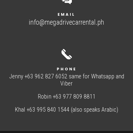
EMAIL
info@megadrivecarrental.ph
PHONE
Jenny +63 962 827 6052 same for Whatsapp and
Viber
Robin +63 977 809 8811
Khal +63 995 840 1544 (also speaks Arabic)