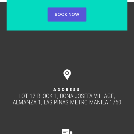
BOOK NOW
ADDRESS
LOT 12 BLOCK 1, DONA JOSEFA VILLAGE,
ALMANZA 1, LAS PINAS METRO MANILA 1750