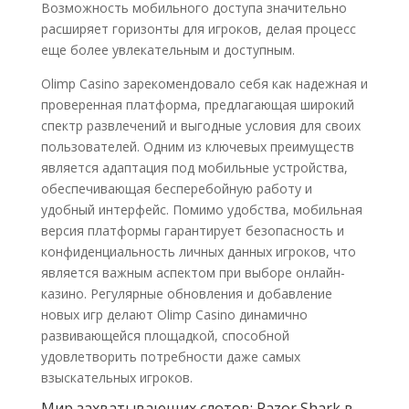
Возможность мобильного доступа значительно
расширяет горизонты для игроков, делая процесс
еще более увлекательным и доступным.
Olimp Casino зарекомендовало себя как надежная и
проверенная платформа, предлагающая широкий
спектр развлечений и выгодные условия для своих
пользователей. Одним из ключевых преимуществ
является адаптация под мобильные устройства,
обеспечивающая бесперебойную работу и
удобный интерфейс. Помимо удобства, мобильная
версия платформы гарантирует безопасность и
конфиденциальность личных данных игроков, что
является важным аспектом при выборе онлайн-
казино. Регулярные обновления и добавление
новых игр делают Olimp Casino динамично
развивающейся площадкой, способной
удовлетворить потребности даже самых
взыскательных игроков.
Мир захватывающих слотов: Razor Shark в