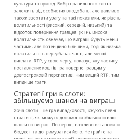
культури та пригод. Вибір правильного слота
залежить від особистих вподобань, але важливо
також звертати увагу на такі показники, як рівень
волатильності (високий, середній, низький) та
відсоток повернення гравцеві (RTP). Висока
волатильність означає, що виграші будуть менш
частими, але потенційно більшими, тоді як низька
волатильність передбачає часті, але менші
виплати. RTP, у свою чергу, показує, яку частину
поставлених коштів гра поверне гравцям у
довгостроковій перспективі. Чим вищий RTP, тим
вигідніше грати.
Стратегії гри в слоти:
збільшуємо шанси на виграш
Хоча слоти – це гра випадковості, існують певні
стратегії, які можуть допомогти збільшити ваші
шанси на виграш. По-перше, важливо встановити
бюджет та дотримуватися його. Не грайте на
гроші, які ви не можете собі дозволити втратити.