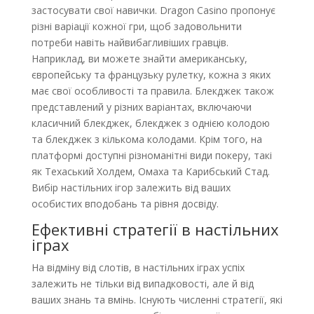
застосувати свої навички. Dragon Casino пропонує
різні варіації кожної гри, щоб задовольнити
потреби навіть найвибагливіших гравців.
Наприклад, ви можете знайти американську,
європейську та французьку рулетку, кожна з яких
має свої особливості та правила. Блекджек також
представлений у різних варіантах, включаючи
класичний блекджек, блекджек з однією колодою
та блекджек з кількома колодами. Крім того, на
платформі доступні різноманітні види покеру, такі
як Техаський Холдем, Омаха та Карибський Стад.
Вибір настільних ігор залежить від ваших
особистих вподобань та рівня досвіду.
Ефективні стратегії в настільних
іграх
На відміну від слотів, в настільних іграх успіх
залежить не тільки від випадковості, але й від
ваших знань та вмінь. Існують численні стратегії, які