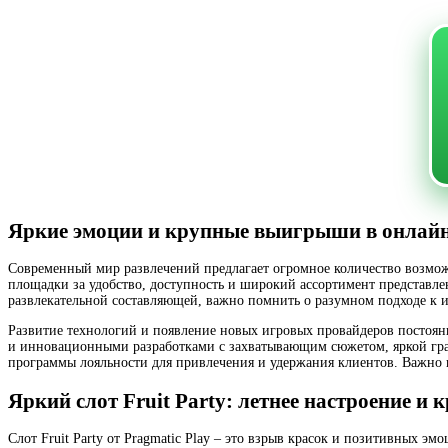
Яркие эмоции и крупные выигрыши в онлайн 
Современный мир развлечений предлагает огромное количество возмож
площадки за удобство, доступность и широкий ассортимент представлен
развлекательной составляющей, важно помнить о разумном подходе к и
Развитие технологий и появление новых игровых провайдеров постоян
и инновационными разработками с захватывающим сюжетом, яркой гр
программы лояльности для привлечения и удержания клиентов. Важно 
Яркий слот Fruit Party: летнее настроение 
Слот Fruit Party от Pragmatic Play – это взрыв красок и позитивных