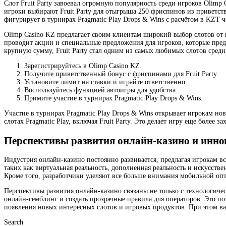
Слот Fruit Party завоевал огромную популярность среди игроков Olim
игроки выбирают Fruit Party для отыгрыша 250 фриспинов из приветстве
фигурирует в турнирах Pragmatic Play Drops & Wins с расчётом в KZT 
Olimp Casino KZ предлагает своим клиентам широкий выбор слотов от в
проводит акции и специальные предложения для игроков, которые предп
крупную сумму, Fruit Party стал одним из самых любимых слотов среди
Зарегистрируйтесь в Olimp Casino KZ.
Получите приветственный бонус с фриспинами для Fruit Party.
Установите лимит на ставки и играйте ответственно.
Воспользуйтесь функцией автоигры для удобства.
Примите участие в турнирах Pragmatic Play Drops & Wins.
Участие в турнирах Pragmatic Play Drops & Wins открывает игрокам н
слотах Pragmatic Play, включая Fruit Party. Это делает игру еще более
Перспективы развития онлайн-казино и инн
Индустрия онлайн-казино постоянно развивается, предлагая игрокам 
таких как виртуальная реальность, дополненная реальность и искусст
Кроме того, разработчики уделяют все больше внимания мобильной оп
Перспективы развития онлайн-казино связаны не только с технологиче
онлайн-гемблинг и создать прозрачные правила для операторов. Это п
появления новых интересных слотов и игровых продуктов. При этом в
Search