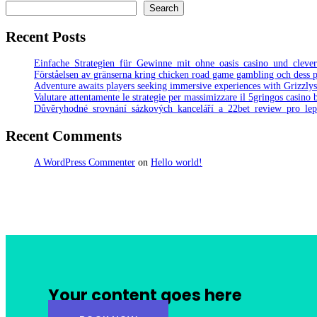
Search
Recent Posts
Einfache_Strategien_für_Gewinne_mit_ohne_oasis_casino_und_cleve
Förståelsen av gränserna kring chicken road game gambling och dess 
Adventure awaits players seeking immersive experiences with Grizzlysq
Valutare attentamente le strategie per massimizzare il 5gringos casino 
Důvěryhodné_srovnání_sázkových_kanceláří_a_22bet_review_pro_lep
Recent Comments
A WordPress Commenter
on
Hello world!
Your content goes here