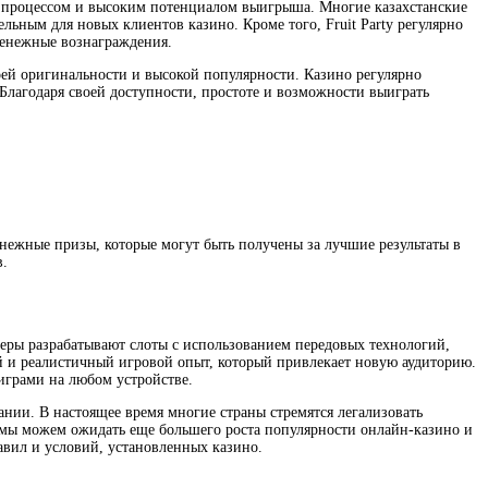
ым процессом и высоким потенциалом выигрыша. Многие казахстанские
ельным для новых клиентов казино. Кроме того, Fruit Party регулярно
 денежные вознаграждения.
воей оригинальности и высокой популярности. Казино регулярно
 Благодаря своей доступности, простоте и возможности выиграть
нежные призы, которые могут быть получены за лучшие результаты в
в.
еры разрабатывают слоты с использованием передовых технологий,
ий и реалистичный игровой опыт, который привлекает новую аудиторию.
играми на любом устройстве.
нии. В настоящее время многие страны стремятся легализовать
м мы можем ожидать еще большего роста популярности онлайн-казино и
авил и условий, установленных казино.