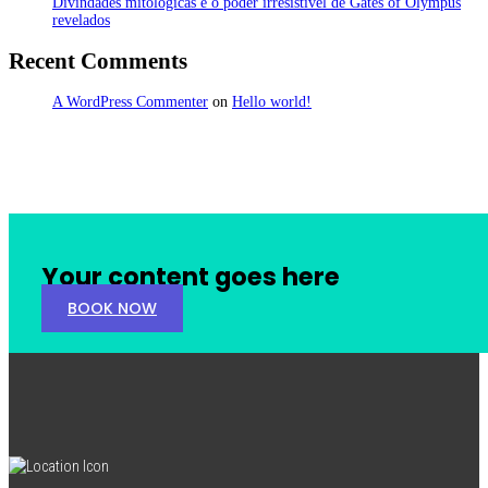
Divindades mitológicas e o poder irresistível de Gates of Olympus
revelados
Recent Comments
A WordPress Commenter
on
Hello world!
Your content goes here
BOOK NOW