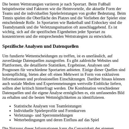
Die besten Wettstrategien variieren je nach Sportart. Beim Fußball
beispielsweise sind Faktoren wie die Heimvorteile, die aktuelle Form der
Teams und die individuellen Spielerleistungen von großer Bedeutung. Beim
Tennis spielen die Oberfläche des Platzes und die Vorlieben der Spieler eine
entscheidende Rolle. In Sportarten wie Basketball und Eishockey sind die
Teamdynamik und die Verletzungssituation oft ausschlaggebend. Es ist
wichtig, sich auf die spezifischen Eigenheiten jeder Sportart zu
konzentrieren und die entsprechenden Wettstrategien zu entwickeln.
Spezifische Analysen und Datenquellen
Um fundierte Wettentscheidungen zu treffen, ist es unerlässlich, auf
zuverlässige Datenquellen zuzugreifen. Es gibt zahlreiche Websites und
Plattformen, die detaillierte Statistiken, Ergebnisse, Analysen und
Prognosen für verschiedene Sportarten anbieten. Einige dieser Quellen sind
kostenpflichtig, bieten aber oft einen Mehrwert in Form von exklusiven
Informationen und professionellen Einschätzungen. Darüber hinaus können
auch soziale Medien und Expertenmeinungen wertvolle Einblicke liefern,
sollten aber kritisch hinterfragt werden. Die Kombination verschiedener
Datenquellen und die eigene Analyse ermöglichen es, ein umfassendes Bild
zu erhalten und die besten Wettmöglichkeiten zu identifizieren.
Statistische Analysen von Teamleistungen
Individuelle Spielerprofile und Formkurven
Verletzungs- und Sperrenmeldungen
Wetterbedingungen und deren Einfluss auf das Spiel
Die Nutzung dieser Informationen kann die Genauigkeit der eigenen