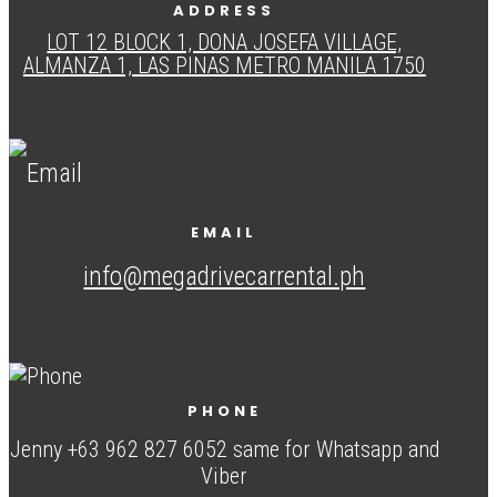
ADDRESS
LOT 12 BLOCK 1, DONA JOSEFA VILLAGE,
ALMANZA 1, LAS PINAS METRO MANILA 1750
EMAIL
info@megadrivecarrental.ph
PHONE
Jenny +63 962 827 6052 same for Whatsapp and
Viber