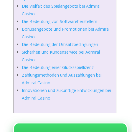
Die Vielfalt des Spielangebots bei Admiral
Casino
Die Bedeutung von Softwareherstellern
Bonusangebote und Promotionen bei Admiral
Casino
Die Bedeutung der Umsatzbedingungen
Sicherheit und Kundenservice bei Admiral
Casino
Die Bedeutung einer Glücksspiellizenz
Zahlungsmethoden und Auszahlungen bei
Admiral Casino
Innovationen und zukünftige Entwicklungen bei
Admiral Casino