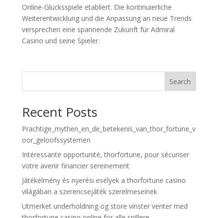
Online-Glücksspiele etabliert. Die kontinuierliche
Weiterentwicklung und die Anpassung an neue Trends
versprechen eine spannende Zukunft für Admiral
Casino und seine Spieler.
Search
Recent Posts
Prachtige_mythen_en_de_betekenis_van_thor_fortune_v
oor_geloofssystemen
Intéressante opportunité, thorfortune, pour sécuriser
votre avenir financier sereinement
Játékélmény és nyerési esélyek a thorfortune casino
világában a szerencsejáték szerelmeseinek
Utmerket underholdning og store vinster venter med
thorfortune casino online for alle spillere