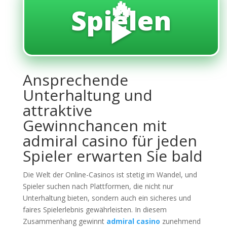
🔥
Spielen
▶️
Ansprechende
Unterhaltung und
attraktive
Gewinnchancen mit
admiral casino für jeden
Spieler erwarten Sie bald
Die Welt der Online-Casinos ist stetig im Wandel, und
Spieler suchen nach Plattformen, die nicht nur
Unterhaltung bieten, sondern auch ein sicheres und
faires Spielerlebnis gewährleisten. In diesem
Zusammenhang gewinnt
admiral casino
zunehmend