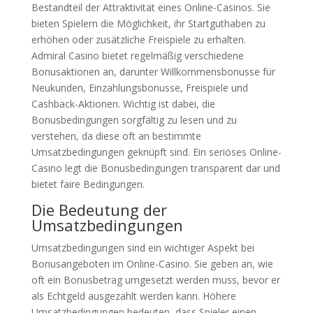
Bestandteil der Attraktivität eines Online-Casinos. Sie
bieten Spielern die Möglichkeit, ihr Startguthaben zu
erhöhen oder zusätzliche Freispiele zu erhalten.
Admiral Casino bietet regelmäßig verschiedene
Bonusaktionen an, darunter Willkommensbonusse für
Neukunden, Einzahlungsbonusse, Freispiele und
Cashback-Aktionen. Wichtig ist dabei, die
Bonusbedingungen sorgfältig zu lesen und zu
verstehen, da diese oft an bestimmte
Umsatzbedingungen geknüpft sind. Ein seriöses Online-
Casino legt die Bonusbedingungen transparent dar und
bietet faire Bedingungen.
Die Bedeutung der
Umsatzbedingungen
Umsatzbedingungen sind ein wichtiger Aspekt bei
Bonusangeboten im Online-Casino. Sie geben an, wie
oft ein Bonusbetrag umgesetzt werden muss, bevor er
als Echtgeld ausgezahlt werden kann. Höhere
Umsatzbedingungen bedeuten, dass Spieler einen