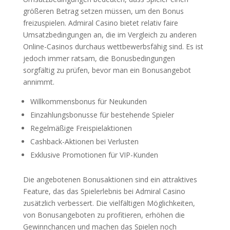
größeren Betrag setzen müssen, um den Bonus
freizuspielen. Admiral Casino bietet relativ faire
Umsatzbedingungen an, die im Vergleich zu anderen
Online-Casinos durchaus wettbewerbsfähig sind. Es ist
jedoch immer ratsam, die Bonusbedingungen
sorgfältig zu prüfen, bevor man ein Bonusangebot
annimmt.
Willkommensbonus für Neukunden
Einzahlungsbonusse für bestehende Spieler
Regelmäßige Freispielaktionen
Cashback-Aktionen bei Verlusten
Exklusive Promotionen für VIP-Kunden
Die angebotenen Bonusaktionen sind ein attraktives
Feature, das das Spielerlebnis bei Admiral Casino
zusätzlich verbessert. Die vielfältigen Möglichkeiten,
von Bonusangeboten zu profitieren, erhöhen die
Gewinnchancen und machen das Spielen noch