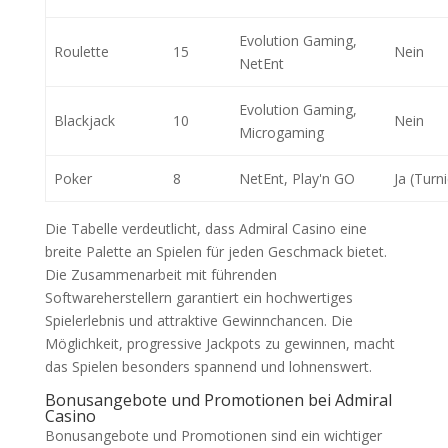
Evolution Gaming,
Roulette
15
Nein
NetEnt
Evolution Gaming,
Blackjack
10
Nein
Microgaming
Poker
8
NetEnt, Play'n GO
Ja (Turn
Die Tabelle verdeutlicht, dass Admiral Casino eine
breite Palette an Spielen für jeden Geschmack bietet.
Die Zusammenarbeit mit führenden
Softwareherstellern garantiert ein hochwertiges
Spielerlebnis und attraktive Gewinnchancen. Die
Möglichkeit, progressive Jackpots zu gewinnen, macht
das Spielen besonders spannend und lohnenswert.
Bonusangebote und Promotionen bei Admiral
Casino
Bonusangebote und Promotionen sind ein wichtiger