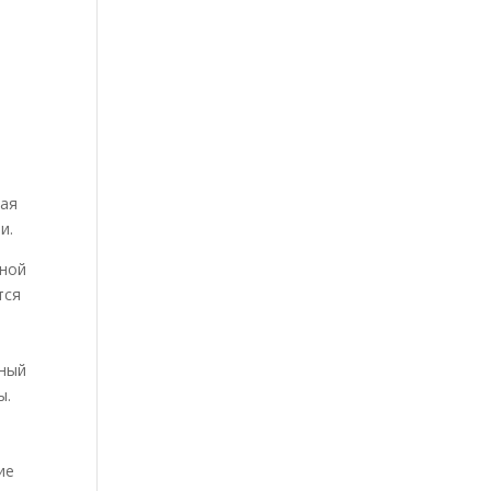
кая
и.
шной
тся
пный
ы.
ие