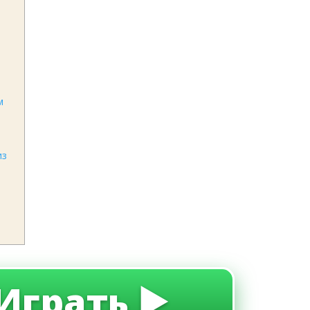
к
м
из
 Играть ▶️