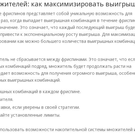
ожителей: как максимизировать выигры
е фриспинов представляет собой уникальную возможность для
раз, когда выпадает выигрышная комбинация в течение фриспи
значение. Это означает, что каждый последующий выигрыш буд
привести к экспоненциальному росту выигрыша. Для максимиза
ровании как можно большего количества выигрышных комбинац
ель не сбрасывается между фриспинами. Это означает, что ес
ных комбинаций подряд, множитель будет продолжать расти на
оздает возможность для получения огромного выигрыша, особен
пных выигрышных комбинаций.
ышных комбинаций в каждом фриспине.
ителя.
авки, если уверены в своей стратегии.
шайте установленные лимиты.
спользовать возможности накопительной системы множителей 