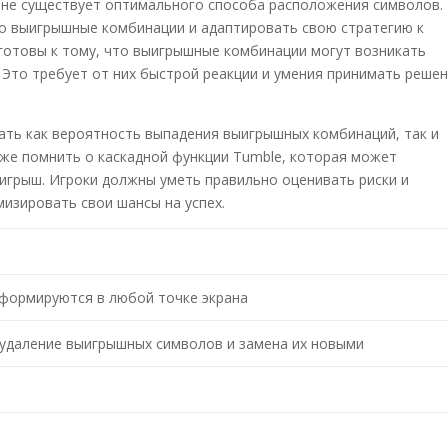
 не существует оптимального способа расположения символов.
о выигрышные комбинации и адаптировать свою стратегию к
готовы к тому, что выигрышные комбинации могут возникать
 Это требует от них быстрой реакции и умения принимать решен
ать как вероятность выпадения выигрышных комбинаций, так и
же помнить о каскадной функции Tumble, которая может
игрыш. Игроки должны уметь правильно оценивать риски и
изировать свои шансы на успех.
формируются в любой точке экрана
удаление выигрышных символов и замена их новыми