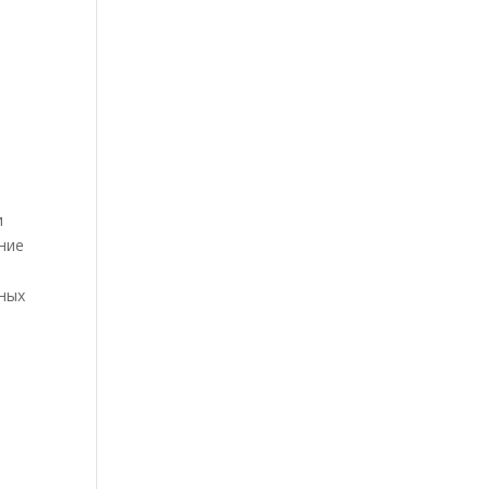
и
ние
нных
т