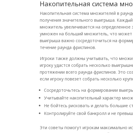
Накопительная система мн
Накопительная система множителей в раунд
получения значительного выигрыша. Каждый 
множитель увеличивается на определенное 
умножен на больший множитель, что может 
выигрыша важно сосредоточиться на форми
течение раунда фриспинов.
Игроки также должны учитывать, что множит
игроку удастся собрать несколько выигрыш
протяжении всего раунда фриспинов. Это с
если игроку повезет собрать несколько кру
Сосредоточьтесь на формировании выигр
Учитывайте накопительный характер множ
Не бойтесь рисковать и делать большие ст
Контролируйте свой банкролл и не превы
Эти советы помогут игрокам максимально и