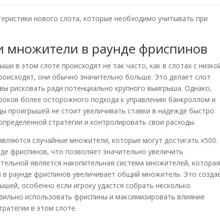
теристики нового слота, которые необходимо учитывать при
и множители в раунде фриспинов
ши в этом слоте происходят не так часто, как в слотах с низко
происходят, они обычно значительно больше. Это делает слот
вы рисковать ради потенциально крупного выигрыша. Однако,
гроков более осторожного подхода к управлению банкроллом и
ды проигрышей не стоит увеличивать ставки в надежде быстро
определенной стратегии и контролировать свои расходы.
вляются случайные множители, которые могут достигать x500.
де фриспинов, что позволяет значительно увеличить
тельной является накопительная система множителей, котора
 в раунде фриспинов увеличивает общий множитель. Это созда
шей, особенно если игроку удастся собрать несколько
вильно использовать фриспины и максимизировать влияние
ратегии в этом слоте.