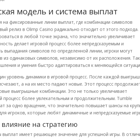
кая модель и система выплат
я на фиксированные линии выплат, где комбинации символов
ый релиз в Olimp Casino радикально отходит от этого подхода.
оваться в любой точке экрана, что значительно увеличивает
ность делает игровой процесс более непредсказуемым и
ь выпадания символов по определенной линии, игроки могут
 из одинаковых символов, независимо от их расположения. Та
ышления и умения быстро адаптироваться к меняющейся ситуаци
ин уровень динамики в игровой процесс. После каждой выигры
исчезают, а на их место падают новые. Этот процесс продолжае
 новые выигрышные комбинации. Это не только увеличивает
ой процесс более увлекательным и продолжительным. Tumble
ат за одно вращение, что значительно повышает шансы на кру
для игроков, которые любят динамичные и непредсказуемые игр
 влияние на стратегию
 выплат имеет решающее значение для успешной игры. В отлич