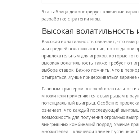
Эта таблица демонстрирует ключевые харак
разработке стратегии игры.
Высокая волатильность 
Высокая волатильность означает, что выигры
или средней волатильностью, но когда они 
привлекательным для игроков, которые гото
высокая волатильность также требует от и
выбора ставок. Важно помнить, что в перио
отыграться. Лучше придерживаться заранее 
Главным триггером высокой волатильности я
множители применяются к выигрышам в раун
потенциальный выигрыш. Особенно привлека
означает, что каждый последующий выигрыш
возможность для получения огромных выигры
выигрышных комбинаций подряд. Умение пра
множителей – ключевой элемент успешной ст