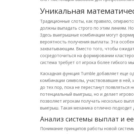
Уникальная математичес
Традиционные слоты, как правило, опираютс
должны выпадать строго по этим линиям. Нов
Здесь выигрышные комбинации могут формир
вероятность получения выплаты. Эта особен
захватывающим. Вместо того, чтобы ожидат
сосредоточиться на формировании кластеров
система требует от игрока более гибкого м
Каскадная функция Tumble добавляет еще од
комбинации символы, участвовавшие в ней, 
до тех пор, пока не перестанут появляться
потенциальный выигрыш, но и делает игров
позволяет игрокам получать несколько выпл
выигрыш. Такая механика отлично подходит 
Анализ системы выплат и ее
Понимание принципов работы новой системы