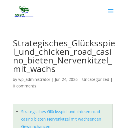
Strategisches_Glücksspie
l_und_chicken_road_casi
no_bieten_Nervenkitzel_
mit_wachs
by
wp_administrator
|
Jun 24, 2026
|
Uncategorized
|
0 comments
Strategisches Glücksspiel und chicken road
casino bieten Nervenkitzel mit wachsenden
Gewinnchancen