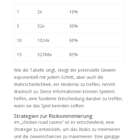
1
2x
10%
5
32x
30%
10
1024x
60%
15
32768x
85%
Wie die Tabelle zeigt, steigt der potenzielle Gewinn
exponentiell mit jedem Schritt, aber auch die
Wahrscheinlichkeit, ein Hindernis zu treffen, nimmt
drastisch zu. Diese Informationen können Spielern
helfen, eine fundierte Entscheidung darüber zu treffen,
wann sie das Spiel beenden sollten.
Strategien zur Risikominimierung
Im „chicken road casino“ ist es entscheidend, eine
Strategie zu entwickeln, um das Risiko zu minimieren
und die Gewinnchancen zu maximieren. Eine gängige