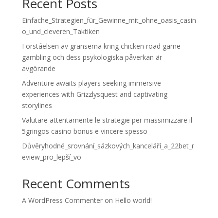
Recent Posts
Einfache_Strategien_für_Gewinne_mit_ohne_oasis_casin
o_und_cleveren_Taktiken
Förståelsen av gränserna kring chicken road game
gambling och dess psykologiska påverkan är
avgörande
Adventure awaits players seeking immersive
experiences with Grizzlysquest and captivating
storylines
Valutare attentamente le strategie per massimizzare il
5gringos casino bonus e vincere spesso
Důvěryhodné_srovnání_sázkových_kanceláří_a_22bet_r
eview_pro_lepší_vo
Recent Comments
A WordPress Commenter
on
Hello world!