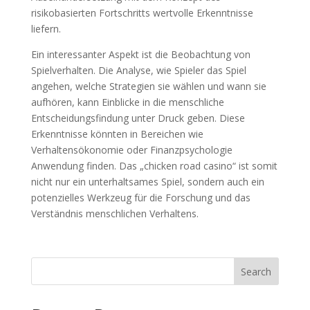
risikobasierten Fortschritts wertvolle Erkenntnisse
liefern.
Ein interessanter Aspekt ist die Beobachtung von
Spielverhalten. Die Analyse, wie Spieler das Spiel
angehen, welche Strategien sie wählen und wann sie
aufhören, kann Einblicke in die menschliche
Entscheidungsfindung unter Druck geben. Diese
Erkenntnisse könnten in Bereichen wie
Verhaltensökonomie oder Finanzpsychologie
Anwendung finden. Das „chicken road casino“ ist somit
nicht nur ein unterhaltsames Spiel, sondern auch ein
potenzielles Werkzeug für die Forschung und das
Verständnis menschlichen Verhaltens.
Search