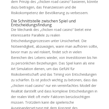
dem Prinzip des „chicken road casino“ basieren, könnte
dazu beitragen, das Finanzwissen und die
Risikokompetenz der Bevölkerung zu verbessern.
Die Schnittstelle zwischen Spiel und
Entscheidungsfindung
Die Mechanik des „chicken road casino“ bietet eine
interessante Parallele zu realen
Entscheidungsprozessen unter Unsicherheit. Die
Notwendigkeit, abzuwägen, wann man aufhören sollte,
bevor man zu viel riskiert, findet sich in vielen
Bereichen des Lebens wieder, von Investitionen bis hin
zu persönlichen Beziehungen. Das Spiel kann als eine
Art Simulation dienen, um das Gefühl für
Risikobereitschaft und das Timing von Entscheidungen
zu schärfen. Es ist jedoch wichtig zu betonen, dass das
„chicken road casino“ nur ein vereinfachtes Modell der
Realität darstellt und dass komplexe Entscheidungen in
der realen Welt oft mehr Faktoren berücksichtigen
müssen. Trotzdem kann die spielerische
Auseinandersetzung mit dem Konzept des