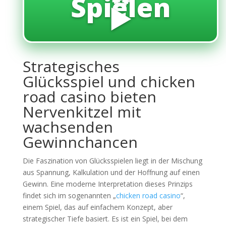
Spielen
▶️
Strategisches
Glücksspiel und chicken
road casino bieten
Nervenkitzel mit
wachsenden
Gewinnchancen
Die Faszination von Glücksspielen liegt in der Mischung
aus Spannung, Kalkulation und der Hoffnung auf einen
Gewinn. Eine moderne Interpretation dieses Prinzips
findet sich im sogenannten „
chicken road casino
“,
einem Spiel, das auf einfachem Konzept, aber
strategischer Tiefe basiert. Es ist ein Spiel, bei dem