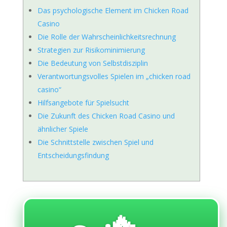
Das psychologische Element im Chicken Road
Casino
Die Rolle der Wahrscheinlichkeitsrechnung
Strategien zur Risikominimierung
Die Bedeutung von Selbstdisziplin
Verantwortungsvolles Spielen im „chicken road
casino“
Hilfsangebote für Spielsucht
Die Zukunft des Chicken Road Casino und
ähnlicher Spiele
Die Schnittstelle zwischen Spiel und
Entscheidungsfindung
🔥