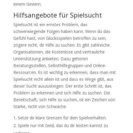
einem Gewinn.
Hilfsangebote für Spielsucht
Spielsucht ist ein ernstes Problem, das
schwerwiegende Folgen haben kann. Wenn du das
Gefühl hast, von Glücksspielen betroffen zu sein,
zögere nicht, dir Hilfe zu suchen. Es gibt zahlreiche
Organisationen, die kostenlose und vertrauliche
Unterstützung anbieten. Dazu gehören
Beratungsstellen, Selbsthilfegruppen und Online-
Ressourcen. Es ist wichtig zu erkennen, dass man mit
Spielsucht nicht allein ist und dass es Wege gibt, aus
dieser Sucht auszusteigen. Der erste Schritt ist, das
Problem zu erkennen und sich Hilfe zu suchen. Die
Bereitschaft, sich Hilfe zu suchen, ist ein Zeichen von
Stärke, nicht von Schwäche.
Setze dir klare Grenzen für dein Spielverhalten.
Spiele nur mit Geld, das du dir leisten kannst zu