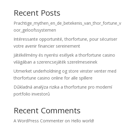
Recent Posts
Prachtige_mythen_en_de_betekenis_van_thor_fortune_v
oor_geloofssystemen
Intéressante opportunité, thorfortune, pour sécuriser
votre avenir financier sereinement
Játékélmény és nyerési esélyek a thorfortune casino
világában a szerencsejáték szerelmeseinek
Utmerket underholdning og store vinster venter med
thorfortune casino online for alle spillere
Důkladná analýza rizika a thorfortune pro moderní
portfolio investorů
Recent Comments
A WordPress Commenter
on
Hello world!