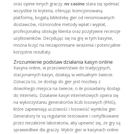
oraz opinie innych graczy.
nv casino
stara się spełniać
wszystkie te kryteria, oferując licencjonowaną
platformę, bogatą bibliotekę gier od renomowanych
dostawców, różnorodne metody wpłat i wypłat,
profesjonalną obsługę klienta oraz pozytywne recenzje
użytkowników. Decydując się na grę w tym kasynie,
można liczyć na niezapomniane wrażenia i potencjalnie
korzystne rezultaty.
Zrozumienie podstaw działania kasyn online
Kasyna online, w przeciwieństwie do tradycyjnych,
stacjonarnych kasyn, działają w wirtualnym świecie.
Oznacza to, że dostęp do gier jest możliwy z
dowolnego miejsca na świecie, o ile posiadamy dostęp
do Internetu. Działanie kasyn internetowych opiera się
na wykorzystaniu generatorów liczb losowych (RNG),
które zapewniają uczciwość i losowość wyników gier.
Generatory te są regularnie testowane i certyfikowane
przez niezależne laboratoria, aby upewnić się, że gry są
sprawiedliwe dla graczy. Wybór gier w kasynach online