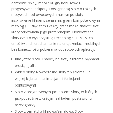
darmowe spiny, mnożniki, gry bonusowe i
progresywne jackpoty. Dostępne są sloty o różnych
motywach, od owocowych maszyn po sloty
inspirowane filmami, serialami, grami komputerowymi i
mitologią. Dzięki temu każdy gracz może znaleźć slot,
który odpowiada jego preferencjom. Nowoczesne
sloty często wykorzystują technologię HTML5, co
umożliwia ich uruchamianie na urządzeniach mobilnych
bez konieczności pobierania dodatkowych aplikacji.
Klasyczne sloty: Tradycyjne sloty z trzema bębnami i
prostą grafiką.
Wideo sloty: Nowoczesne sloty z pięcioma lub
więcej bębnami, animacjami i funkcjami
bonusowymi.
Sloty z progresywnym jackpotem: Sloty, w których
jackpot rośnie z każdym zakładem postawionym
przez graczy.
Sloty z tematyką filmową/serialową: Sloty