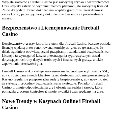
Wypłata środków z Fireball Casino jest zazwyczaj szybka i bezproblemowa.
Czas wypłaty zależy od wybranej metody płatności, ale zazwyczaj trwa od
24 do 48 godzin. Przed dokonaniem wypłaty gracz musi zweryfikować
swoje konto, przesłując skany dokumentów tożsamości i potwierdzenia
adresu.
Bezpieczeństwo i Licencjonowanie Fireball
Casino
Bezpieczeństwo graczy jest priorytetem dla Fireball Casino. Kasyno posiada
licencję wydaną przez renomowaną komisję ds. gier, co gwarantuje, że
działa zgodnie z obowiązującymi przepisami i standardami bezpieczeństwa.
Licencja ta wymaga od kasyna przestrzegania rygorystycznych zasad
dotyczących ochrony danych osobowych i finansowych graczy, a także
zapewnienia uczciwości gier.
Fireball Casino wykorzystuje zaawansowane technologie szyfrowania SSL,
aby chronić dane swoich klientów przed dostępem osób nieupoważnionych.
Kasyno regularnie przeprowadza audyty bezpieczeństwa, aby upewnić się,
że systemy i procedury bezpieczeństwa są skuteczne. Ponadto, Fireball
Casino promuje odpowiedzialną grę i oferuje narzędzia i zasoby, które
pomagają graczom kontrolować swoje wydatki i czas spędzany na grze.
Nowe Trendy w Kasynach Online i Fireball
Casino