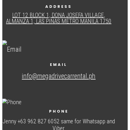
ADDRESS
LOT 12 BLOCK 1, DONA JOSEFA VILLAGE,
ALMANZA 1, LAS PINAS METRO MANILA 1750
EMAIL
info@megadrivecarrental.ph
PHONE
Jenny +63 962 827 6052 same for Whatsapp and
Viber