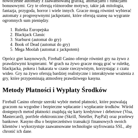
nowoczesne automaty z zaawansowaną grafiką, animacjami i funkcjami
bonusowymi. Gry te oferują różnorodne motywy, takie jak mitologia,
fantazja, przygoda, horror i wiele innych. Gracze mogą również wybierać
automaty z progresywnymi jackpotami, które oferują szansę na wygranie
ogromnych sum pieniędzy.
Ruletka Europejska
Blackjack Classic
Starburst (automat do gry)
Book of Dead (automat do gry)
Mega Moolah (automat z jackpotem)
Oprócz gier kasynowych, Fireball Casino oferuje również gry na żywo z
prawdziwymi krupierami. W grach na żywo gracze mogą grać w ruletkę,
blackjacka, pokera i bakarata w czasie rzeczywistym, korzystając z czatu
wideo. Gry na żywo oferują bardziej realistyczne i interaktywne wrażenia z
gry, które przypominają atmosferę prawdziwego kasyna.
Metody Płatności i Wypłaty Środków
Fireball Casino oferuje szeroki wybór metod płatności, które pozwalają
graczom na wygodne i bezpieczne wpłacanie i wypłacanie środków. Wśród
dostępnych metod płatności znajdują się karty kredytowe i debetowe (Visa,
Mastercard), portfele elektroniczne (Skrill, Neteller, PayPal) oraz przelewy
bankowe. Kasyno dba o bezpieczeństwo transakcji finansowych swoich
klientów i wykorzystuje zaawansowane technologie szyfrowania SSL, aby
chronić ich dane.