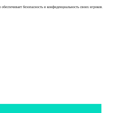
и обеспечивает безопасность и конфиденциальность своих игроков.