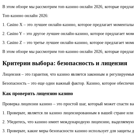
В этом обзоре мы рассмотрим топ-казино онлайн 2026, которые предла
Топ-казино онлайн 2026:
1. Casino X – это лучшее онлайн-казино, которое предлагает моментал
2. Casino Y – это другое лучшее онлайн-казино, которое предлагает м
3. Casino Z – это третье лучшее онлайн-казино, которое предлагает м
В этом обзоре мы рассмотрим топ-казино онлайн 2026, которые предла
Критерии выбора: безопасность и лицензия
Лицензия – это гарантия, что казино является законным и регулируемы
Безопасность – это еще один важный фактор. Казино, которое обеспеч
Как проверить лицензию казино
Проверка лицензии казино – это простой шаг, который может спасти вас
1. Проверьте, является ли казино лицензированным в вашей стране или
2. Убедитесь, что казино имеет международную лицензию, выделяемую 
3. Проверьте, какие меры безопасности казино использует для защиты 