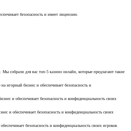
еспечивает безопасность и имеет лицензию.
. Мы собрали для вас топ-5 казино онлайн, которые предлагают такие
ю на игорный бизнес и обеспечивает безопасность и
бизнес и обеспечивает безопасность и конфиденциальность своих
изнес и обеспечивает безопасность и конфиденциальность своих
 обеспечивает безопасность и конфиденциальность своих игроков.