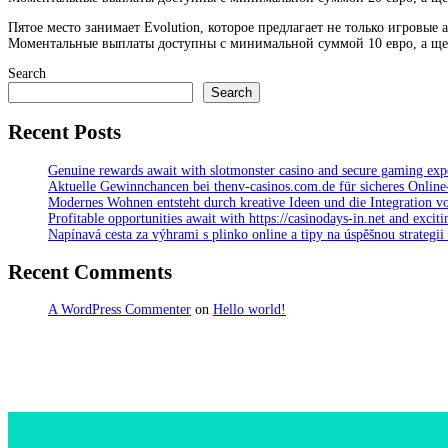
Пятое место занимает Evolution, которое предлагает не только игровы
Моментальные выплаты доступны с минимальной суммой 10 евро, а щед
Search
Search
Recent Posts
Genuine rewards await with slotmonster casino and secure gaming exp
Aktuelle Gewinnchancen bei thenv-casinos.com.de für sicheres Online
Modernes Wohnen entsteht durch kreative Ideen und die Integration v
Profitable opportunities await with https://casinodays-in.net and excit
Napínavá cesta za výhrami s plinko online a tipy na úspěšnou strategi
Recent Comments
A WordPress Commenter
on
Hello world!