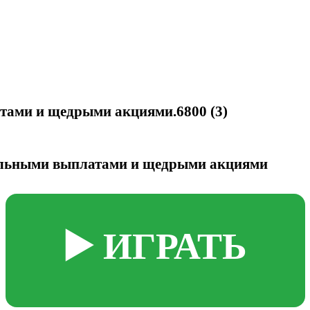
тами и щедрыми акциями.6800 (3)
тальными выплатами и щедрыми акциями
▶️ ИГРАТЬ