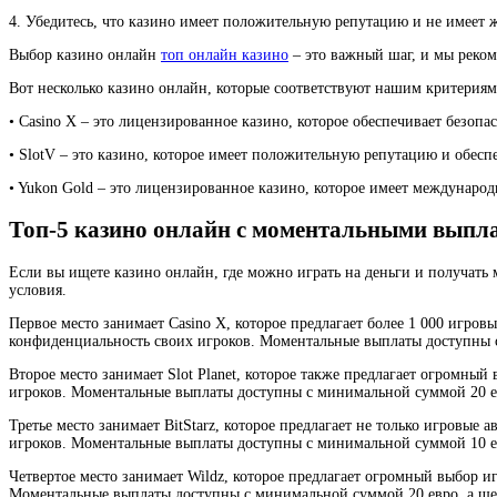
4. Убедитесь, что казино имеет положительную репутацию и не имеет ж
Выбор казино онлайн
топ онлайн казино
– это важный шаг, и мы реком
Вот несколько казино онлайн, которые соответствуют нашим критериям
• Casino X – это лицензированное казино, которое обеспечивает безоп
• SlotV – это казино, которое имеет положительную репутацию и обеспе
• Yukon Gold – это лицензированное казино, которое имеет междунаро
Топ-5 казино онлайн с моментальными выпл
Если вы ищете казино онлайн, где можно играть на деньги и получать 
условия.
Первое место занимает Casino X, которое предлагает более 1 000 игро
конфиденциальность своих игроков. Моментальные выплаты доступны с
Второе место занимает Slot Planet, которое также предлагает огромны
игроков. Моментальные выплаты доступны с минимальной суммой 20 ев
Третье место занимает BitStarz, которое предлагает не только игровы
игроков. Моментальные выплаты доступны с минимальной суммой 10 ев
Четвертое место занимает Wildz, которое предлагает огромный выбор и
Моментальные выплаты доступны с минимальной суммой 20 евро, а щед