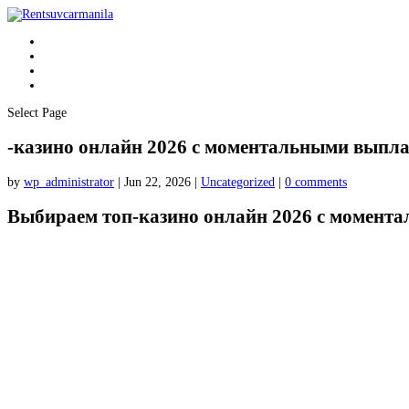
Home
Find Car
Support
Contact
Select Page
-казино онлайн 2026 с моментальными выпла
by
wp_administrator
|
Jun 22, 2026
|
Uncategorized
|
0 comments
Выбираем топ-казино онлайн 2026 с момен