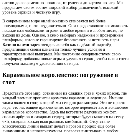
слотов до современных новинок, от рулетки до карточных игр. Мы
предлагаем своим гостям широкий выбор развлечений, высокий
уровень сервиса и честную игру.
В современном мире онлайн-казино становятся всё более
популярными, и это неудивительно. Они предоставляют возможность
насладиться любимыми играми в любое время и в любом месте, не
выходя из дома. Однако, важно выбирать надёжные и проверенные
платформы, которые гарантируют безопасность и честность игры.
Казино олимп
зарекомендовало себя как надёжный партнёр,
предлагающий своим клиентам только лучшие условия и
гарантированный выигрыш. Мы постоянно совершенствуем свою
платформу, добавляя новые игры и улучшая сервис, чтобы наши гости
получали максимум удовольствия от игры.
Карамельное королевство: погружение в
слот
Представьте себе мир, сотканный из сладких грёз и ярких красок, где
каждый элемент пропитан ароматом карамели и леденцов. Именно
таким является слот, который мы сегодня рассмотрим. Это не просто
игра, это настоящее приключение, которое перенесёт вас в волшебное
карамельное королевство. Здесь вы встретите радужных конфет,
спелых арбузов и сахарных сердец, которые будут сыпаться на сетку
6×5, создавая каскад выигрышных комбинаций. Отсутствие
классических линий выплат делает игровой процесс ещё более
динамичным и непредсказуемым, позволяя выигрывать в любом