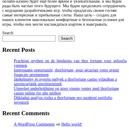
онлайн-казино будет ещё более ярким и увлекательным, и мы будем
рады быть частью этого будущего. Мы будем продолжать сотрудничать
с ведущими разработчиками игр, чтобы предлагать своим гостям
самые интересные и прибыльные слоты. Наша цель – создать для
наших клиентов максимально комфортные и безопасные условия для
игры, чтобы они могли наслаждаться азартом и выигрывать.
Search
Search
Recent Posts
Prachtige_mythen_en_de_betekenis_van_thor_fortune_voor_geloofss
ystemen
Intéressante opportunité, thorfortune, pour sécuriser votre avenir
financier sereinement
Játékélmény és nyerési esélyek a thorfortune casino világában a
szerencsejáték szerelmeseinek
Utmerket underholdning og store vinster venter med thorfortune
casino online for alle spillere
Důkladná analýza rizika a thorfortune pro moderní portfolio
investorů
Recent Comments
A WordPress Commenter
on
Hello world!