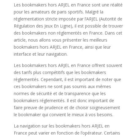
Les bookmakers hors ARJEL en France sont une réalité
pour les amateurs de paris sportifs. Malgré la
réglementation stricte imposée par l’ARJEL (Autorité de
Régulation des Jeux En Ligne), il est possible de trouver
des bookmakers non réglementés en France. Dans cet
article, nous allons vous présenter les meilleurs
bookmakers hors ARJEL en France, ainsi que leur
interface et leur navigation.
Les bookmakers hors ARJEL en France offrent souvent
des tarifs plus compétitifs que les bookmakers
réglementés. Cependant, il est important de noter que
ces bookmakers ne sont pas soumis aux mêmes
normes de sécurité et de transparence que les
bookmakers réglementés. Il est donc important de
faire preuve de prudence et de choisir soigneusement
le bookmaker qui convient le mieux à vos besoins.
La navigation sur les bookmakers hors ARJEL en
France peut varier en fonction de l’opérateur. Certains