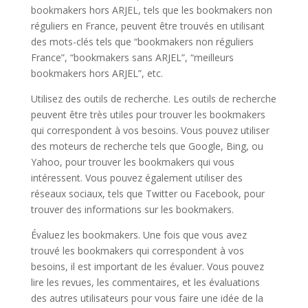
bookmakers hors ARJEL, tels que les bookmakers non
réguliers en France, peuvent être trouvés en utilisant
des mots-clés tels que “bookmakers non réguliers
France”, “bookmakers sans ARJEL”, “meilleurs
bookmakers hors ARJEL”, etc.
Utilisez des outils de recherche. Les outils de recherche
peuvent être très utiles pour trouver les bookmakers
qui correspondent à vos besoins. Vous pouvez utiliser
des moteurs de recherche tels que Google, Bing, ou
Yahoo, pour trouver les bookmakers qui vous
intéressent. Vous pouvez également utiliser des
réseaux sociaux, tels que Twitter ou Facebook, pour
trouver des informations sur les bookmakers.
Évaluez les bookmakers. Une fois que vous avez
trouvé les bookmakers qui correspondent à vos
besoins, il est important de les évaluer. Vous pouvez
lire les revues, les commentaires, et les évaluations
des autres utilisateurs pour vous faire une idée de la