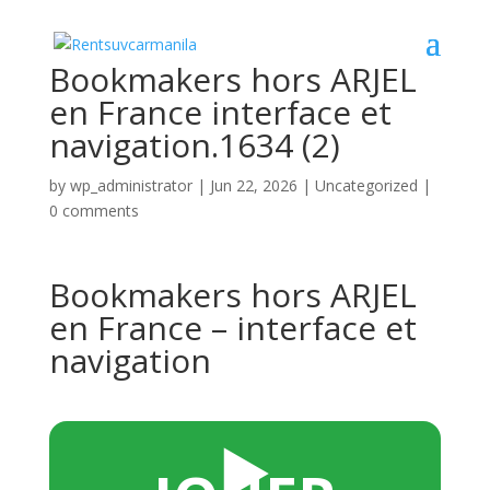
Bookmakers hors ARJEL
en France interface et
navigation.1634 (2)
by
wp_administrator
|
Jun 22, 2026
|
Uncategorized
|
0 comments
Bookmakers hors ARJEL
en France – interface et
navigation
▶️