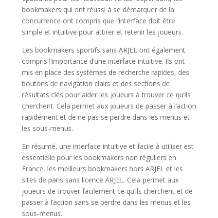
bookmakers qui ont réussi à se démarquer de la
concurrence ont compris que l’interface doit être
simple et intuitive pour attirer et retenir les joueurs.
Les bookmakers sportifs sans ARJEL ont également
compris l’importance d’une interface intuitive. Ils ont
mis en place des systèmes de recherche rapides, des
boutons de navigation clairs et des sections de
résultats clés pour aider les joueurs à trouver ce qu’ils
cherchent. Cela permet aux joueurs de passer à l’action
rapidement et de ne pas se perdre dans les menus et
les sous-menus.
En résumé, une interface intuitive et facile à utiliser est
essentielle pour les bookmakers non réguliers en
France, les meilleurs bookmakers hors ARJEL et les
sites de paris sans licence ARJEL. Cela permet aux
joueurs de trouver facilement ce qu’ils cherchent et de
passer à l’action sans se perdre dans les menus et les
sous-menus.