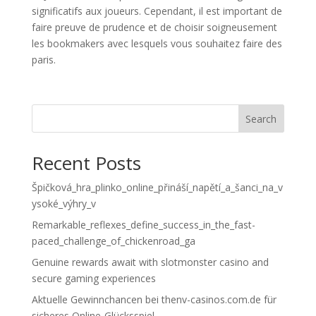
significatifs aux joueurs. Cependant, il est important de
faire preuve de prudence et de choisir soigneusement
les bookmakers avec lesquels vous souhaitez faire des
paris.
Search
Recent Posts
Špičková_hra_plinko_online_přináší_napětí_a_šanci_na_v
ysoké_výhry_v
Remarkable_reflexes_define_success_in_the_fast-
paced_challenge_of_chickenroad_ga
Genuine rewards await with slotmonster casino and
secure gaming experiences
Aktuelle Gewinnchancen bei thenv-casinos.com.de für
sicheres Online-Glücksspiel