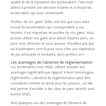
qualité et de la réputation des bookmakers. Cela vous
aidera à prendre une décision éclairée et à choisir les
bookmakers qui vous conviennent.
Profitez de vos gains. Enfin, une fois que vous avez
trouvé les bookmakers qui correspondent à vos
besoins, il est important de profiter de vos gains. Vous
pouvez utiliser vos gains pour placer d’autres paris, ou
pour vous détendre et vous amuser. N’oubliez pas que
les bookmakers sont là pour vous offrir une expérience
de jeu amusante et excitante, alors profitez-en !
Les avantages de l’absence de réglementation
Les bookmakers hors ARJEL offrent souvent des
avantages significatifs par rapport à leurs homologues
réglementés. L’absence de réglementation peut être
considérée comme un atout pour les joueurs, car elle
leur permet d’accéder à des sites de paris sportifs sans
licence ARJEL.
Voici quelques-uns des avantages de l’absence de