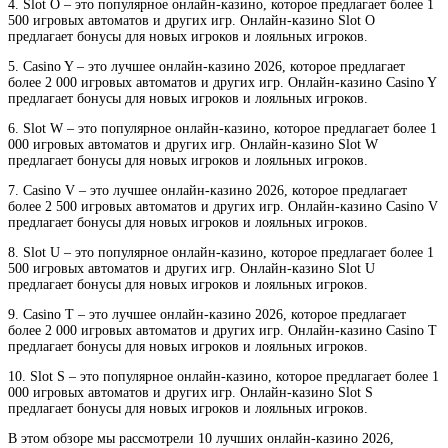
4. Slot O – это популярное онлайн-казино, которое предлагает более 1
500 игровых автоматов и других игр. Онлайн-казино Slot O
предлагает бонусы для новых игроков и лояльных игроков.
5. Casino Y – это лучшее онлайн-казино 2026, которое предлагает
более 2 000 игровых автоматов и других игр. Онлайн-казино Casino Y
предлагает бонусы для новых игроков и лояльных игроков.
6. Slot W – это популярное онлайн-казино, которое предлагает более 1
000 игровых автоматов и других игр. Онлайн-казино Slot W
предлагает бонусы для новых игроков и лояльных игроков.
7. Casino V – это лучшее онлайн-казино 2026, которое предлагает
более 2 500 игровых автоматов и других игр. Онлайн-казино Casino V
предлагает бонусы для новых игроков и лояльных игроков.
8. Slot U – это популярное онлайн-казино, которое предлагает более 1
500 игровых автоматов и других игр. Онлайн-казино Slot U
предлагает бонусы для новых игроков и лояльных игроков.
9. Casino T – это лучшее онлайн-казино 2026, которое предлагает
более 2 000 игровых автоматов и других игр. Онлайн-казино Casino T
предлагает бонусы для новых игроков и лояльных игроков.
10. Slot S – это популярное онлайн-казино, которое предлагает более 1
000 игровых автоматов и других игр. Онлайн-казино Slot S
предлагает бонусы для новых игроков и лояльных игроков.
В этом обзоре мы рассмотрели 10 лучших онлайн-казино 2026,