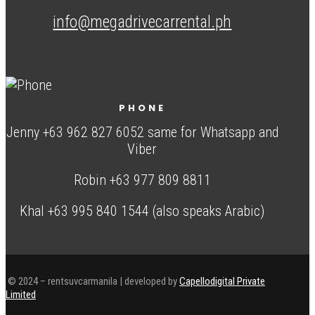
info@megadrivecarrental.ph
PHONE
Jenny +63 962 827 6052 same for Whatsapp and
Viber
Robin +63 977 809 8811
Khal +63 995 840 1544 (also speaks Arabic)
© 2024 – rentsuvcarmanila | developed by
Capellodigital Private
Limited