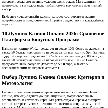
которые предлагают лучшие условия для игроков. Мы сравнили их
преимущества и недостатки, чтобы помочь вам сделать правильный
выбор.
Выберите лучшее онлайн-казино, которое соответствует вашим
потребностям и предпочтениям. Играйте с радостью и наслаждайтесь
играми!
10 Лучших Казино Онлайн 2026: Сравнение
Платформ и Бонусных Программ
Например, казино Wildz предлагает игрокам 10% бонус на депозит, а
также 50 бесплатных спин на игровые автоматы. Казино Spin Samurai,
с другой стороны, предлагает 100% бонус на депозит до 500 евро, а
также 50 бесплатных спин на игровые автоматы. Казино Casimba
предлагает 200% бонус на депозит до 5000 евро, а также 50
бесплатных спин на игровые автоматы.
Выбор Лучших Казино Онлайн: Критерии и
Методология
Первым и наиболее важным критерием является лицензия. Только
казино, имеющие действующую лицензию, могут обеспечить
безопасность и честность игры. Мы рекомендуем игрокам выбирать
казино, которые имеют лицензию от известных игорных комиссий,
таких как Мальтийская комиссия по игорному надзору или Комиссия