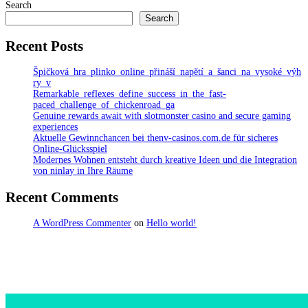
Search
Search
Recent Posts
Špičková_hra_plinko_online_přináší_napětí_a_šanci_na_vysoké_výh
ry_v
Remarkable_reflexes_define_success_in_the_fast-
paced_challenge_of_chickenroad_ga
Genuine rewards await with slotmonster casino and secure gaming
experiences
Aktuelle Gewinnchancen bei thenv-casinos.com.de für sicheres
Online-Glücksspiel
Modernes Wohnen entsteht durch kreative Ideen und die Integration
von ninlay in Ihre Räume
Recent Comments
A WordPress Commenter
on
Hello world!