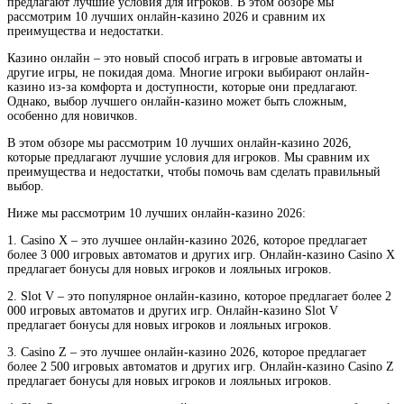
предлагают лучшие условия для игроков. В этом обзоре мы
рассмотрим 10 лучших онлайн-казино 2026 и сравним их
преимущества и недостатки.
Казино онлайн – это новый способ играть в игровые автоматы и
другие игры, не покидая дома. Многие игроки выбирают онлайн-
казино из-за комфорта и доступности, которые они предлагают.
Однако, выбор лучшего онлайн-казино может быть сложным,
особенно для новичков.
В этом обзоре мы рассмотрим 10 лучших онлайн-казино 2026,
которые предлагают лучшие условия для игроков. Мы сравним их
преимущества и недостатки, чтобы помочь вам сделать правильный
выбор.
Ниже мы рассмотрим 10 лучших онлайн-казино 2026:
1. Casino X – это лучшее онлайн-казино 2026, которое предлагает
более 3 000 игровых автоматов и других игр. Онлайн-казино Casino X
предлагает бонусы для новых игроков и лояльных игроков.
2. Slot V – это популярное онлайн-казино, которое предлагает более 2
000 игровых автоматов и других игр. Онлайн-казино Slot V
предлагает бонусы для новых игроков и лояльных игроков.
3. Casino Z – это лучшее онлайн-казино 2026, которое предлагает
более 2 500 игровых автоматов и других игр. Онлайн-казино Casino Z
предлагает бонусы для новых игроков и лояльных игроков.