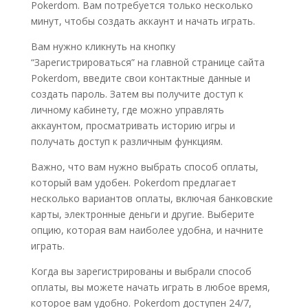
Pokerdom. Вам потребуется только несколько
минут, чтобы создать аккаунт и начать играть.
Вам нужно кликнуть на кнопку
“Зарегистрироваться” на главной странице сайта
Pokerdom, введите свои контактные данные и
создать пароль. Затем вы получите доступ к
личному кабинету, где можно управлять
аккаунтом, просматривать историю игры и
получать доступ к различным функциям.
Важно, что вам нужно выбрать способ оплаты,
который вам удобен. Pokerdom предлагает
несколько вариантов оплаты, включая банковские
карты, электронные деньги и другие. Выберите
опцию, которая вам наиболее удобна, и начните
играть.
Когда вы зарегистрированы и выбрали способ
оплаты, вы можете начать играть в любое время,
которое вам удобно. Pokerdom доступен 24/7,