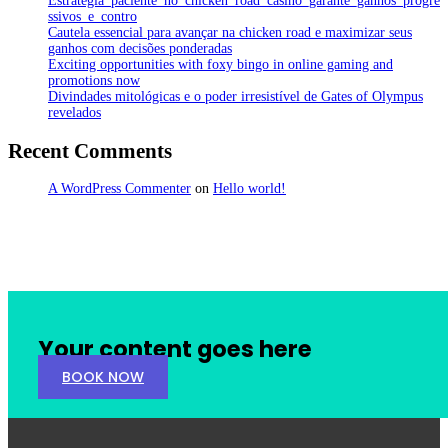
Estratégia_paciente_no_chicken_road_casino_garante_ganhos_progre
ssivos_e_contro
Cautela essencial para avançar na chicken road e maximizar seus
ganhos com decisões ponderadas
Exciting opportunities with foxy bingo in online gaming and
promotions now
Divindades mitológicas e o poder irresistível de Gates of Olympus
revelados
Recent Comments
A WordPress Commenter
on
Hello world!
Your content goes here
BOOK NOW