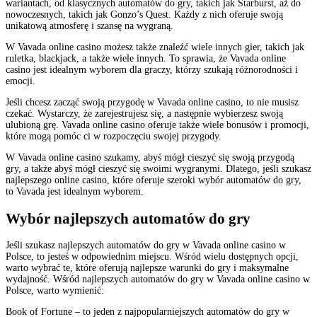
wariantach, od klasycznych automatów do gry, takich jak Starburst, aż do
nowoczesnych, takich jak Gonzo’s Quest. Każdy z nich oferuje swoją
unikatową atmosferę i szansę na wygraną.
W Vavada online casino możesz także znaleźć wiele innych gier, takich jak
ruletka, blackjack, a także wiele innych. To sprawia, że Vavada online
casino jest idealnym wyborem dla graczy, którzy szukają różnorodności i
emocji.
Jeśli chcesz zacząć swoją przygodę w Vavada online casino, to nie musisz
czekać. Wystarczy, że zarejestrujesz się, a następnie wybierzesz swoją
ulubioną grę. Vavada online casino oferuje także wiele bonusów i promocji,
które mogą pomóc ci w rozpoczęciu swojej przygody.
W Vavada online casino szukamy, abyś mógł cieszyć się swoją przygodą
gry, a także abyś mógł cieszyć się swoimi wygranymi. Dlatego, jeśli szukasz
najlepszego online casino, które oferuje szeroki wybór automatów do gry,
to Vavada jest idealnym wyborem.
Wybór najlepszych automatów do gry
Jeśli szukasz najlepszych automatów do gry w Vavada online casino w
Polsce, to jesteś w odpowiednim miejscu. Wśród wielu dostępnych opcji,
warto wybrać te, które oferują najlepsze warunki do gry i maksymalne
wydajność. Wśród najlepszych automatów do gry w Vavada online casino w
Polsce, warto wymienić:
Book of Fortune – to jeden z najpopularniejszych automatów do gry w