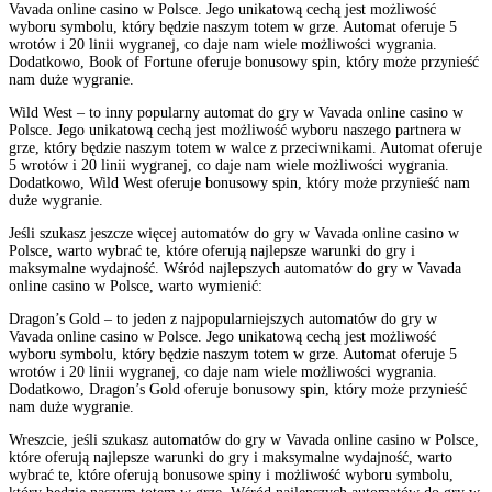
Vavada online casino w Polsce. Jego unikatową cechą jest możliwość
wyboru symbolu, który będzie naszym totem w grze. Automat oferuje 5
wrotów i 20 linii wygranej, co daje nam wiele możliwości wygrania.
Dodatkowo, Book of Fortune oferuje bonusowy spin, który może przynieść
nam duże wygranie.
Wild West – to inny popularny automat do gry w Vavada online casino w
Polsce. Jego unikatową cechą jest możliwość wyboru naszego partnera w
grze, który będzie naszym totem w walce z przeciwnikami. Automat oferuje
5 wrotów i 20 linii wygranej, co daje nam wiele możliwości wygrania.
Dodatkowo, Wild West oferuje bonusowy spin, który może przynieść nam
duże wygranie.
Jeśli szukasz jeszcze więcej automatów do gry w Vavada online casino w
Polsce, warto wybrać te, które oferują najlepsze warunki do gry i
maksymalne wydajność. Wśród najlepszych automatów do gry w Vavada
online casino w Polsce, warto wymienić:
Dragon’s Gold – to jeden z najpopularniejszych automatów do gry w
Vavada online casino w Polsce. Jego unikatową cechą jest możliwość
wyboru symbolu, który będzie naszym totem w grze. Automat oferuje 5
wrotów i 20 linii wygranej, co daje nam wiele możliwości wygrania.
Dodatkowo, Dragon’s Gold oferuje bonusowy spin, który może przynieść
nam duże wygranie.
Wreszcie, jeśli szukasz automatów do gry w Vavada online casino w Polsce,
które oferują najlepsze warunki do gry i maksymalne wydajność, warto
wybrać te, które oferują bonusowe spiny i możliwość wyboru symbolu,