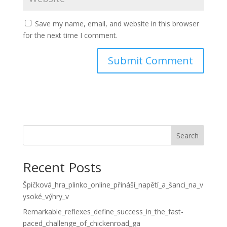
Save my name, email, and website in this browser
for the next time I comment.
Search
Recent Posts
Špičková_hra_plinko_online_přináší_napětí_a_šanci_na_v
ysoké_výhry_v
Remarkable_reflexes_define_success_in_the_fast-
paced_challenge_of_chickenroad_ga