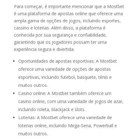
Para começar, é importante mencionar que a Mostbet
é uma plataforma de apostas online que oferece uma
ampla gama de opções de jogos, incluindo esportes,
cassino e loterias. Além disso, a plataforma é
conhecida por sua segurança e confiabilidade,
garantindo que os jogadores possam ter uma
experiência segura e divertida.
Oportunidades de apostas esportivas: A Mostbet
oferece uma variedade de opções de apostas
esportivas, incluindo futebol, basquete, tênis e
muitos outros.
Casino online: A Mostbet também oferece um
casino online, com uma variedade de jogos de azar,
incluindo roleta, blackjack e slots.
Loterias: A Mostbet oferece uma variedade de
loterias online, incluindo Mega-Sena, Powerball e
muitos outros.