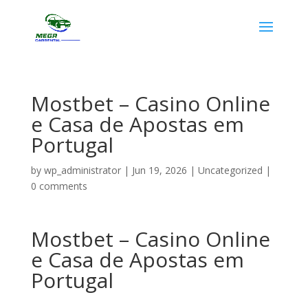
Mostbet – Casino Online
e Casa de Apostas em
Portugal
by
wp_administrator
|
Jun 19, 2026
|
Uncategorized
|
0 comments
Mostbet – Casino Online
e Casa de Apostas em
Portugal