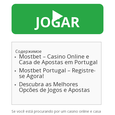
▶️
JOGAR
Содержимое
Mostbet – Casino Online e
Casa de Apostas em Portugal
Mostbet Portugal – Registre-
se Agora!
Descubra as Melhores
Opcões de Jogos e Apostas
Se você está procurando por um casino online e casa