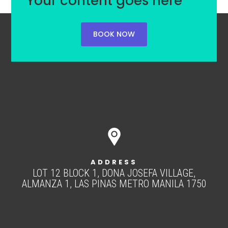
Your content goes here
BOOK NOW
ADDRESS
LOT 12 BLOCK 1, DONA JOSEFA VILLAGE,
ALMANZA 1, LAS PINAS METRO MANILA 1750