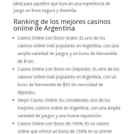
ideal para aquellos que buscan una experiencia de
juego en línea segura y divertida.
Ranking de los mejores casinos
online de Argentina
Casino Online con Bono Gratis: Es uno de los
casinos online más populares en Argentina, con una
amplia variedad de juegos y un bono de bienvenida
de $100.
Casino Online con Bono sin Depósito: Es otro de los
casinos online más populares en Argentina, con un
bono de bienvenida de $50 sin necesidad de
depósito.
Mejor Casino Online: Es considerado uno de los
mejores casinos online en Argentina, con una amplia
variedad de juegos y una buena reputación.
Casino Online con Bono de 100%: Es un casino
online que ofrece un bono de 100% en su primer