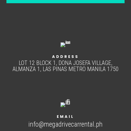
ADDRESS
LOT 12 BLOCK 1, DONA JOSEFA VILLAGE,
ALMANZA 1, LAS PINAS METRO MANILA 1750
EMAIL
info@megadrivecarrental.ph