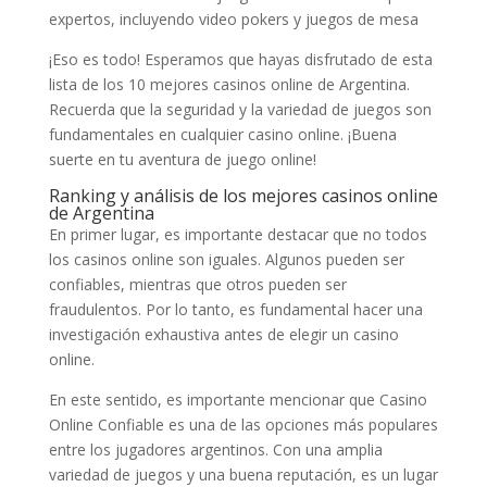
expertos, incluyendo video pokers y juegos de mesa
¡Eso es todo! Esperamos que hayas disfrutado de esta
lista de los 10 mejores casinos online de Argentina.
Recuerda que la seguridad y la variedad de juegos son
fundamentales en cualquier casino online. ¡Buena
suerte en tu aventura de juego online!
Ranking y análisis de los mejores casinos online
de Argentina
En primer lugar, es importante destacar que no todos
los casinos online son iguales. Algunos pueden ser
confiables, mientras que otros pueden ser
fraudulentos. Por lo tanto, es fundamental hacer una
investigación exhaustiva antes de elegir un casino
online.
En este sentido, es importante mencionar que Casino
Online Confiable es una de las opciones más populares
entre los jugadores argentinos. Con una amplia
variedad de juegos y una buena reputación, es un lugar