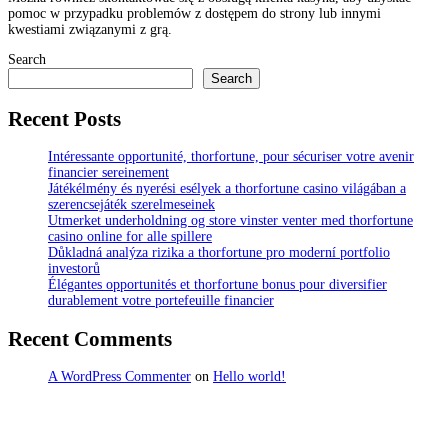
pomoc w przypadku problemów z dostępem do strony lub innymi
kwestiami związanymi z grą.
Search
Search
Recent Posts
Intéressante opportunité, thorfortune, pour sécuriser votre avenir
financier sereinement
Játékélmény és nyerési esélyek a thorfortune casino világában a
szerencsejáték szerelmeseinek
Utmerket underholdning og store vinster venter med thorfortune
casino online for alle spillere
Důkladná analýza rizika a thorfortune pro moderní portfolio
investorů
Élégantes opportunités et thorfortune bonus pour diversifier
durablement votre portefeuille financier
Recent Comments
A WordPress Commenter
on
Hello world!