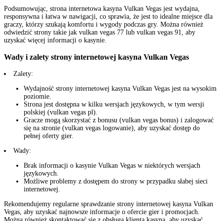
Podsumowując, strona internetowa kasyna Vulkan Vegas jest wydajna,
responsywna i łatwa w nawigacji, co sprawia, że jest to idealne miejsce dla
graczy, którzy szukają komfortu i wygody podczas gry. Można również
odwiedzić strony takie jak vulkan vegas 77 lub vulkan vegas 91, aby
uzyskać więcej informacji o kasynie.
Wady i zalety strony internetowej kasyna Vulkan Vegas
Zalety:
Wydajność strony internetowej kasyna Vulkan Vegas jest na wysokim
poziomie.
Strona jest dostępna w kilku wersjach językowych, w tym wersji
polskiej (vulkan vegas pl).
Gracze mogą skorzystać z bonusu (vulkan vegas bonus) i zalogować
się na stronie (vulkan vegas logowanie), aby uzyskać dostęp do
pełnej oferty gier.
Wady:
Brak informacji o kasynie Vulkan Vegas w niektórych wersjach
językowych.
Możliwe problemy z dostępem do strony w przypadku słabej sieci
internetowej.
Rekomendujemy regularne sprawdzanie strony internetowej kasyna Vulkan
Vegas, aby uzyskać najnowsze informacje o ofercie gier i promocjach.
Można również skontaktować się z obsługą klienta kasyna, aby uzyskać