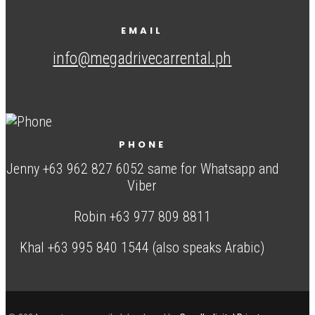
EMAIL
info@megadrivecarrental.ph
PHONE
Jenny +63 962 827 6052 same for Whatsapp and
Viber
Robin +63 977 809 8811
Khal +63 995 840 1544 (also speaks Arabic)