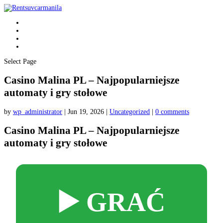
Home
Find Car
Support
Contact
Select Page
Casino Malina PL – Najpopularniejsze
automaty i gry stołowe
by
wp_administrator
|
Jun 19, 2026
|
Uncategorized
|
0 comments
Casino Malina PL – Najpopularniejsze
automaty i gry stołowe
▶️ GRAĆ