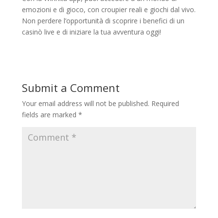
emozioni e di gioco, con croupier reali e giochi dal vivo.
Non perdere l’opportunità di scoprire i benefici di un
casinò live e di iniziare la tua avventura oggi!
Submit a Comment
Your email address will not be published.
Required
fields are marked
*