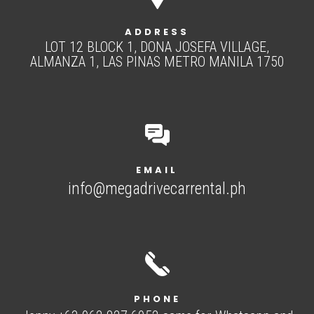
ADDRESS
LOT 12 BLOCK 1, DONA JOSEFA VILLAGE,
ALMANZA 1, LAS PINAS METRO MANILA 1750
EMAIL
info@megadrivecarrental.ph
PHONE