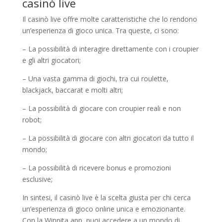
casinò live
Il casinò live offre molte caratteristiche che lo rendono
un’esperienza di gioco unica. Tra queste, ci sono:
– La possibilità di interagire direttamente con i croupier
e gli altri giocatori;
– Una vasta gamma di giochi, tra cui roulette,
blackjack, baccarat e molti altri;
– La possibilità di giocare con croupier reali e non
robot;
– La possibilità di giocare con altri giocatori da tutto il
mondo;
– La possibilità di ricevere bonus e promozioni
esclusive;
In sintesi, il casinò live è la scelta giusta per chi cerca
un’esperienza di gioco online unica e emozionante.
Con la Winnita app, puoi accedere a un mondo di