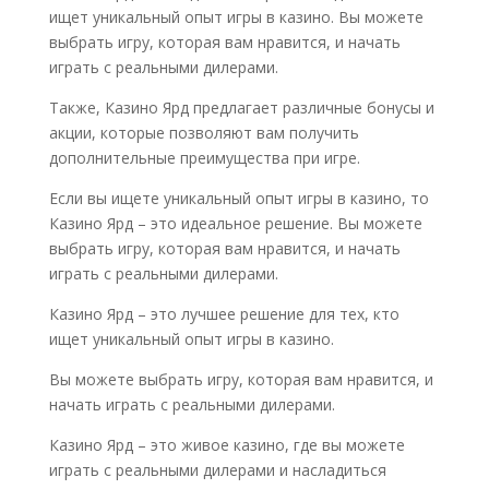
ищет уникальный опыт игры в казино. Вы можете
выбрать игру, которая вам нравится, и начать
играть с реальными дилерами.
Также, Казино Ярд предлагает различные бонусы и
акции, которые позволяют вам получить
дополнительные преимущества при игре.
Если вы ищете уникальный опыт игры в казино, то
Казино Ярд – это идеальное решение. Вы можете
выбрать игру, которая вам нравится, и начать
играть с реальными дилерами.
Казино Ярд – это лучшее решение для тех, кто
ищет уникальный опыт игры в казино.
Вы можете выбрать игру, которая вам нравится, и
начать играть с реальными дилерами.
Казино Ярд – это живое казино, где вы можете
играть с реальными дилерами и насладиться