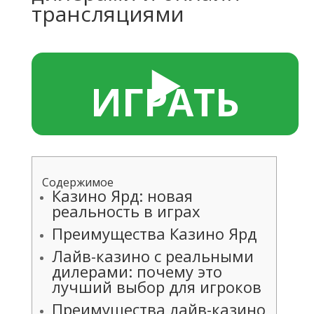
трансляциями
▶️
ИГРАТЬ
Содержимое
Казино Ярд: новая
реальность в играх
Преимущества Казино Ярд
Лайв-казино с реальными
дилерами: почему это
лучший выбор для игроков
Преимущества лайв-казино