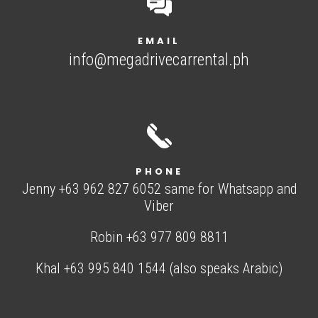
EMAIL
info@megadrivecarrental.ph
PHONE
Jenny +63 962 827 6052 same for Whatsapp and
Viber
Robin +63 977 809 8811
Khal +63 995 840 1544 (also speaks Arabic)