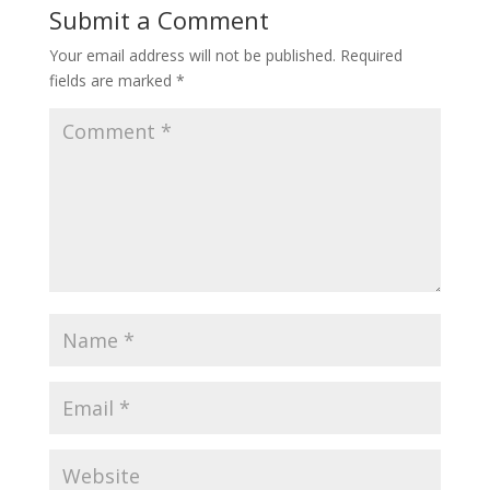
Submit a Comment
Your email address will not be published.
Required
fields are marked
*