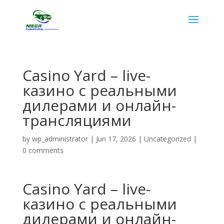
Casino Yard – live-
казино с реальными
дилерами и онлайн-
трансляциями
by
wp_administrator
|
Jun 17, 2026
|
Uncategorized
|
0 comments
Casino Yard – live-
казино с реальными
дилерами и онлайн-