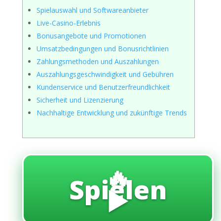
Spielauswahl und Softwareanbieter
Live-Casino-Erlebnis
Bonusangebote und Promotionen
Umsatzbedingungen und Bonusrichtlinien
Zahlungsmethoden und Auszahlungen
Auszahlungsgeschwindigkeit und Gebühren
Kundenservice und Benutzerfreundlichkeit
Sicherheit und Lizenzierung
Nachhaltige Entwicklung und zukünftige Trends
🔥
Spielen
▶️