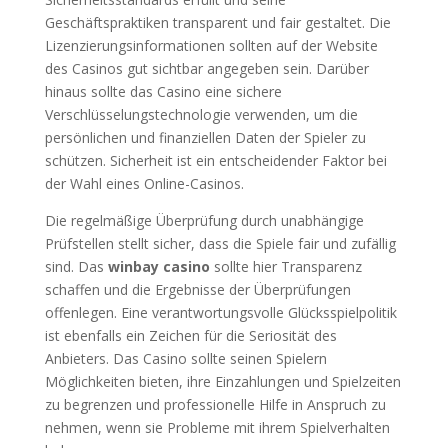
Geschäftspraktiken transparent und fair gestaltet. Die
Lizenzierungsinformationen sollten auf der Website
des Casinos gut sichtbar angegeben sein. Darüber
hinaus sollte das Casino eine sichere
Verschlüsselungstechnologie verwenden, um die
persönlichen und finanziellen Daten der Spieler zu
schützen. Sicherheit ist ein entscheidender Faktor bei
der Wahl eines Online-Casinos.
Die regelmäßige Überprüfung durch unabhängige
Prüfstellen stellt sicher, dass die Spiele fair und zufällig
sind. Das
winbay casino
sollte hier Transparenz
schaffen und die Ergebnisse der Überprüfungen
offenlegen. Eine verantwortungsvolle Glücksspielpolitik
ist ebenfalls ein Zeichen für die Seriosität des
Anbieters. Das Casino sollte seinen Spielern
Möglichkeiten bieten, ihre Einzahlungen und Spielzeiten
zu begrenzen und professionelle Hilfe in Anspruch zu
nehmen, wenn sie Probleme mit ihrem Spielverhalten