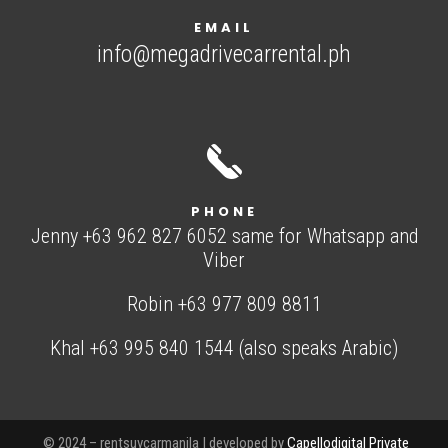
EMAIL
info@megadrivecarrental.ph
PHONE
Jenny +63 962 827 6052 same for Whatsapp and
Viber
Robin +63 977 809 8811
Khal +63 995 840 1544 (also speaks Arabic)
© 2024 – rentsuvcarmanila | developed by
Capellodigital Private