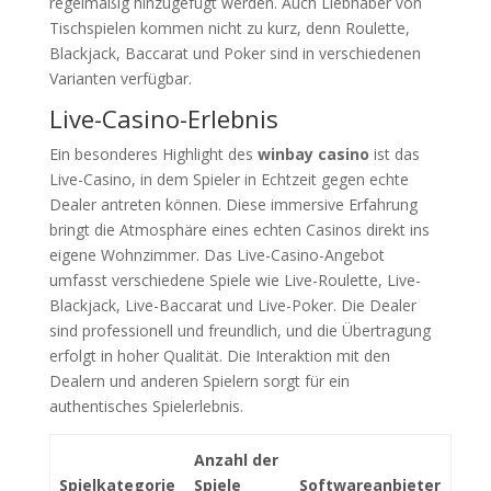
regelmäßig hinzugefügt werden. Auch Liebhaber von
Tischspielen kommen nicht zu kurz, denn Roulette,
Blackjack, Baccarat und Poker sind in verschiedenen
Varianten verfügbar.
Live-Casino-Erlebnis
Ein besonderes Highlight des
winbay casino
ist das
Live-Casino, in dem Spieler in Echtzeit gegen echte
Dealer antreten können. Diese immersive Erfahrung
bringt die Atmosphäre eines echten Casinos direkt ins
eigene Wohnzimmer. Das Live-Casino-Angebot
umfasst verschiedene Spiele wie Live-Roulette, Live-
Blackjack, Live-Baccarat und Live-Poker. Die Dealer
sind professionell und freundlich, und die Übertragung
erfolgt in hoher Qualität. Die Interaktion mit den
Dealern und anderen Spielern sorgt für ein
authentisches Spielerlebnis.
Anzahl der
Spielkategorie
Spiele
Softwareanbieter