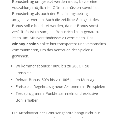
Bonusbetrag umgesetzt werden muss, bevor eine
Auszahlung möglich ist. Oftmals müssen sowohl der
Bonusbetrag als auch der Einzahlungsbetrag
umgesetzt werden. Auch die zeitliche Gültigkeit des
Bonus sollte beachtet werden, da der Bonus sonst
verfällt. Es ist ratsam, die Bonusrichtlinien genau zu
lesen, um Missverständnisse zu vermeiden. Das
winbay casino
sollte hier transparent und verständlich
kommunizieren, um das Vertrauen der Spieler zu
gewinnen.
Willkommensbonus: 100% bis zu 200€ + 50
Freispiele
Reload-Bonus: 50% bis zu 100€ jeden Montag
Freispiele: Regelmäßig neue Aktionen mit Freispielen
Treueprogramm: Punkte sammeln und exklusive
Boni erhalten
Die Attraktivität der Bonusangebote hängt nicht nur