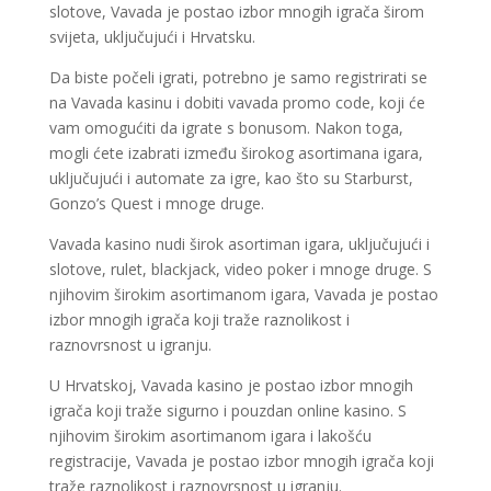
slotove, Vavada je postao izbor mnogih igrača širom
svijeta, uključujući i Hrvatsku.
Da biste počeli igrati, potrebno je samo registrirati se
na Vavada kasinu i dobiti vavada promo code, koji će
vam omogućiti da igrate s bonusom. Nakon toga,
mogli ćete izabrati između širokog asortimana igara,
uključujući i automate za igre, kao što su Starburst,
Gonzo’s Quest i mnoge druge.
Vavada kasino nudi širok asortiman igara, uključujući i
slotove, rulet, blackjack, video poker i mnoge druge. S
njihovim širokim asortimanom igara, Vavada je postao
izbor mnogih igrača koji traže raznolikost i
raznovrsnost u igranju.
U Hrvatskoj, Vavada kasino je postao izbor mnogih
igrača koji traže sigurno i pouzdan online kasino. S
njihovim širokim asortimanom igara i lakošću
registracije, Vavada je postao izbor mnogih igrača koji
traže raznolikost i raznovrsnost u igranju.