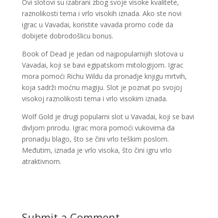
Ovi slotovi su izabrani zbog svoje visoke kvalitete,
raznolikosti tema i vrlo visokih iznada. Ako ste novi
igrac u Vavadai, koristite vavada promo code da
dobijete dobrodošlicu bonus.
Book of Dead je jedan od najpopularnijih slotova u
Vavadai, koji se bavi egipatskom mitologijom. Igrac
mora pomoći Richu Wildu da pronadje knjigu mrtvih,
koja sadrži moćnu magiju. Slot je poznat po svojoj
visokoj raznolikosti tema i vrlo visokim iznada.
Wolf Gold je drugi popularni slot u Vavadai, koji se bavi
divljom prirodu. Igrac mora pomoći vukovima da
pronadju blago, što se čini vrlo teškim poslom.
Međutim, iznada je vrlo visoka, što čini igru vrlo
atraktivnom.
Submit a Comment