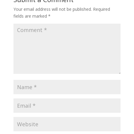
Your email address will not be published.
Required
fields are marked
*