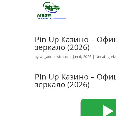
Pin Up Казино – Офи
зеркало (2026)
by
wp_administrator
|
Jun 6, 2026
|
Uncategori
Pin Up Казино – Офи
зеркало (2026)
▶