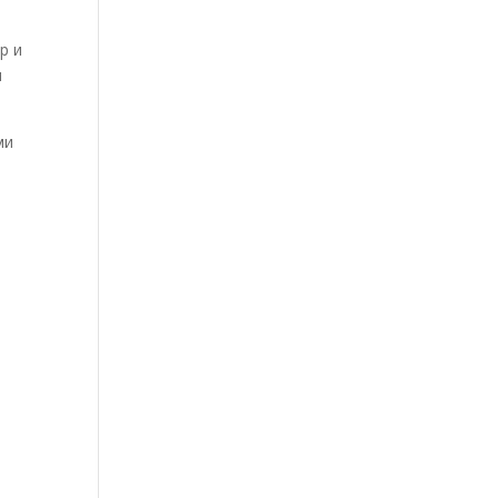
р и
ш
ми