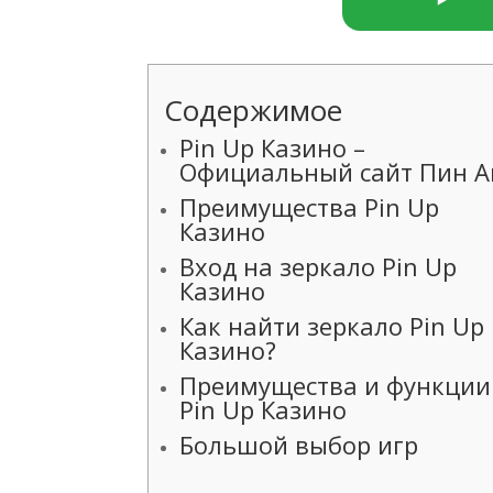
Содержимое
Pin Up Казино –
Официальный сайт Пин А
Преимущества Pin Up
Казино
Вход на зеркало Pin Up
Казино
Как найти зеркало Pin Up
Казино?
Преимущества и функции
Pin Up Казино
Большой выбор игр