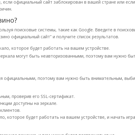
е, если официальный сайт заблокирован в вашей стране или есл
ричин.
зино?
ользуя поисковые системы, такие как Google. Введите в поисков
Казино официальный сайт” и получите список результатов.
ало, которое будет работать на вашем устройстве.
зеркала могут быть неавторизованными, поэтому вам нужно бы
тся официальными, поэтому вам нужно быть внимательным, выб
ным, проверив его SSL-сертификат.
нкции доступны на зеркале.
 клиентов.
о, которое будет работать на вашем устройстве, и начать игра