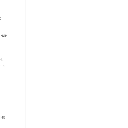
о
ании
н,
яет
 не