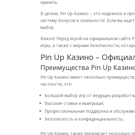
принять.
В целом, Pin Up Казино – это надежное и пр
систему бонусов и лояльности. Если вы ищет
выбор.
Важно! Перед игрой на официальном сайте Pi
игры, а также с мерами безопасности, котор
Pin Up Казино – Официа
Преимущества Pin Up Казин
Pin Up Казино имеет несколько преимуществ,
частности, это:
Большой выбор игр от ведущих разработч
Высокие ставки и выигрыши;
Профессиональная поддержка и обслужива
Безопасность и конфиденциальность;
Pin Up Казино также предлагает несколько 