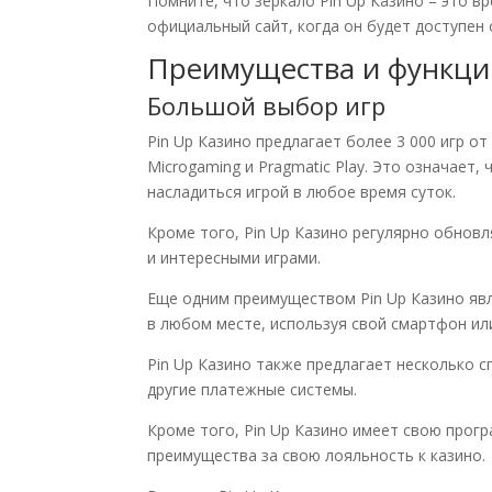
Помните, что зеркало Pin Up Казино – это в
официальный сайт, когда он будет доступен 
Преимущества и функции
Большой выбор игр
Pin Up Казино предлагает более 3 000 игр от
Microgaming и Pragmatic Play. Это означает,
насладиться игрой в любое время суток.
Кроме того, Pin Up Казино регулярно обнов
и интересными играми.
Еще одним преимуществом Pin Up Казино явл
в любом месте, используя свой смартфон ил
Pin Up Казино также предлагает несколько с
другие платежные системы.
Кроме того, Pin Up Казино имеет свою прог
преимущества за свою лояльность к казино.