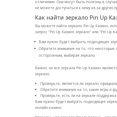
отличиями. Они могут быть полезны в случа
не можете доступаться к нему из-за других п
Как найти зеркало Pin Up Ка
Вы можете найти зеркало Pin Up Казино, исп
запрос “Pin Up Казино зеркало” или “Pin Up 
Вам нужно будет выбрать подходящее зерк
Обратите внимание на то, что некоторые 
осторожным, выбирая зеркало.
Важно: не все зеркала Pin Up Казино являю
зеркало.
Проверьте, является ли зеркало официаль
Обратите внимание на то, какие игры и фу
Проверьте, есть ли на зеркале поддержка
Вам нужно будет выбрать подходящее зеркал
онлайн-казино.