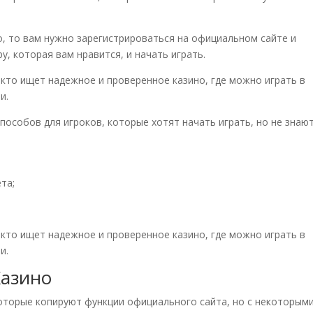
но, то вам нужно зарегистрироваться на официальном сайте и
у, которая вам нравится, и начать играть.
, кто ищет надежное и проверенное казино, где можно играть в
и.
способов для игроков, которые хотят начать играть, но не знают
та;
, кто ищет надежное и проверенное казино, где можно играть в
и.
Казино
 которые копируют функции официального сайта, но с некоторым