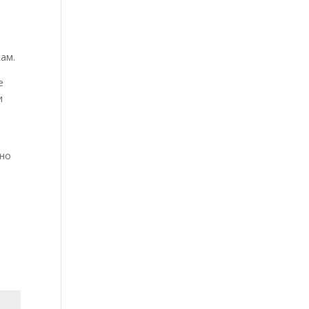
кам.
е
и
жно