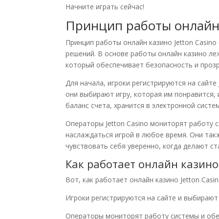
Начните играть сейчас!
Принцип работы онлайн
Принцип работы онлайн казино Jetton Casin
решений. В основе работы онлайн казино ле
который обеспечивает безопасность и прозр
Для начала, игроки регистрируются на сайте 
они выбирают игру, которая им понравится, 
баланс счета, хранится в электронной систе
Операторы Jetton Casino мониторят работу 
наслаждаться игрой в любое время. Они так
чувствовать себя уверенно, когда делают ст
Как работает онлайн казино 
Вот, как работает онлайн казино Jetton Casin
Игроки регистрируются на сайте и выбирают 
Операторы мониторят работу системы и обе