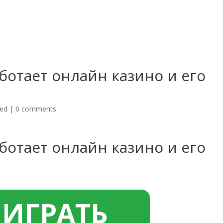
работает онлайн казино и его
zed
|
0 comments
работает онлайн казино и его
️ ИГРАТЬ