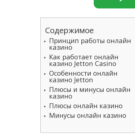
Содержимое
Принцип работы онлайн
казино
Как работает онлайн
казино Jetton Casino
Особенности онлайн
казино Jetton
Плюсы и минусы онлайн
казино
Плюсы онлайн казино
Минусы онлайн казино