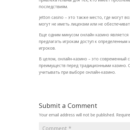
последствиям.
jetton casino – это также место, где могут
могут не иметь лицензии или не обеспечива
Еще одним минусом онлайн казино является 
предлагать игрокам доступ к определенным 
игроков.
В целом, онлайн-казино – это современный 
преимуществ перед традиционными казино. О
учитывать при выборе онлайн-казино.
Submit a Comment
Your email address will not be published.
Requir