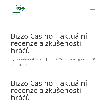
Bizzo Casino – aktuální
recenze a zkušenosti
hráčů
by
wp_administrator
|
Jun 5, 2026
|
Uncategorized
|
0
comments
Bizzo Casino – aktuální
recenze a zkušenosti
hráčů