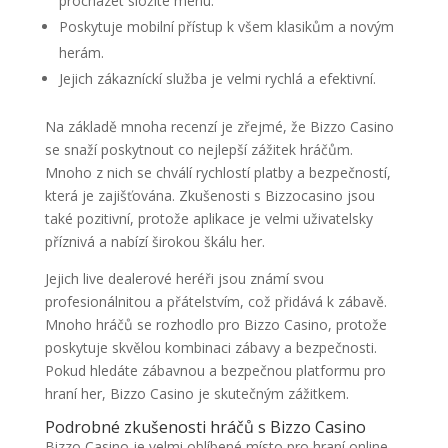
procházet složité menu.
Poskytuje mobilní přístup k všem klasikům a novým
herám.
Jejich zákazníckí služba je velmi rychlá a efektivní.
Na základě mnoha recenzí je zřejmé, že Bizzo Casino
se snaží poskytnout co nejlepší zážitek hráčům.
Mnoho z nich se chválí rychlostí platby a bezpečností,
která je zajišťována. Zkušenosti s Bizzocasino jsou
také pozitivní, protože aplikace je velmi uživatelsky
příznivá a nabízí širokou škálu her.
Jejich live dealerové heréři jsou známí svou
profesionálnitou a přátelstvím, což přidává k zábavě.
Mnoho hráčů se rozhodlo pro Bizzo Casino, protože
poskytuje skvělou kombinaci zábavy a bezpečnosti.
Pokud hledáte zábavnou a bezpečnou platformu pro
hraní her, Bizzo Casino je skutečným zážitkem.
Podrobné zkušenosti hráčů s Bizzo Casino
Bizzo Casino je velmi oblíbené místo pro hraní online.