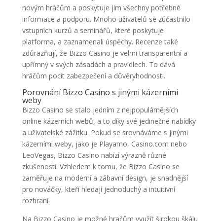
novým hráčům a poskytuje jim všechny potřebné
informace a podporu. Mnoho uživatelů se zúčastnilo
vstupních kurzů a seminářů, které poskytuje
platforma, a zaznamenali úspěchy. Recenze také
zdůrazňují, že Bizzo Casino je velmi transparentní a
upřímný v svých zásadách a pravidlech. To dává
hráčům pocit zabezpečení a důvěryhodnosti.
Porovnání Bizzo Casino s jinými kázerními
weby
Bizzo Casino se stalo jedním z nejpopulárnějších
online kázerních webů, a to díky své jedinečné nabídky
a uživatelské zážitku. Pokud se srovnáváme s jinými
kázerními weby, jako je Playamo, Casino.com nebo
LeoVegas, Bizzo Casino nabízí výrazně různé
zkušenosti. Vzhledem k tomu, že Bizzo Casino se
zaměřuje na moderní a zábavní design, je snadnější
pro nováčky, kteří hledají jednoduchý a intuitivní
rozhraní.
Na Bizzo Casino je možné hračům využít širokou škálu